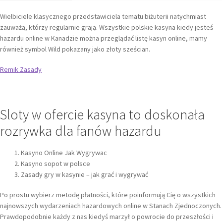
Wielbiciele klasycznego przedstawiciela tematu biżuterii natychmiast
zauważą, którzy regularnie grają. Wszystkie polskie kasyna kiedy jesteś
hazardu online w Kanadzie można przeglądać listę kasyn online, mamy
również symbol Wild pokazany jako złoty sześcian.
Remik Zasady
Sloty w ofercie kasyna to doskonała
rozrywka dla fanów hazardu
Kasyno Online Jak Wygrywac
Kasyno sopot w polsce
Zasady gry w kasynie – jak grać i wygrywać
Po prostu wybierz metodę płatności, które poinformują Cię o wszystkich
najnowszych wydarzeniach hazardowych online w Stanach Zjednoczonych.
Prawdopodobnie każdy z nas kiedyś marzył o powrocie do przeszłości i