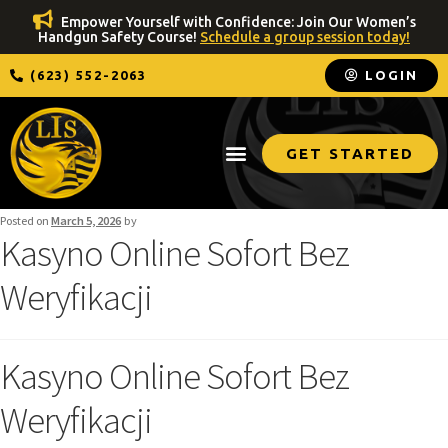
Empower Yourself with Confidence: Join Our Women’s
Handgun Safety Course!
Schedule a group session today!
(623) 552-2063
LOGIN
GET STARTED
Posted on
March 5, 2026
by
Kasyno Online Sofort Bez
Weryfikacji
Kasyno Online Sofort Bez
Weryfikacji