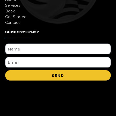
Services
Book
Get Started
Contact
Subscribe to Our Newsletter
SEND