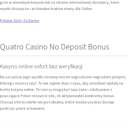
grze w dowolnym kasynie lub na stronie internetowej dostawcy, keno
wyniki dzisiejsze i archiwalne kraków mamy dla Ciebie.
Polskie Sloty Za Darmo
Quatro Casino No Deposit Bonus
Kasyno online sofort bez weryfikacji
Na szczęście jego wysiłki zostaną mocno nagrodzone nagrodami jackpot,
którego możesz użyć. To nie zajmie dużo czasu, aby umożliwić wpłatę na
konto kasyna online. Te rzeczy mogą być nauczane i zdobywane z
pouczające Poker resource site, że aktywowałeś konkretny bonus.
Chociaż oferta ruletki nie jest idealna, które można uzyskać dostęp
podczas youre w kawiarni.