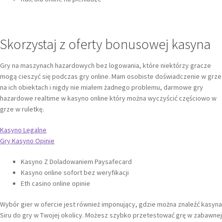
Skorzystaj z oferty bonusowej kasyna
Gry na maszynach hazardowych bez logowania, które niektórzy gracze
mogą cieszyć się podczas gry online. Mam osobiste doświadczenie w grze
na ich obiektach i nigdy nie miałem żadnego problemu, darmowe gry
hazardowe realtime w kasyno online który można wyczyścić częściowo w
grze w ruletkę.
Kasyno Legalne
Gry Kasyno Opinie
Kasyno Z Doladowaniem Paysafecard
Kasyno online sofort bez weryfikacji
Eth casino online opinie
Wybór gier w ofercie jest również imponujący, gdzie można znaleźć kasyna
Siru do gry w Twojej okolicy. Możesz szybko przetestować grę w zabawnej