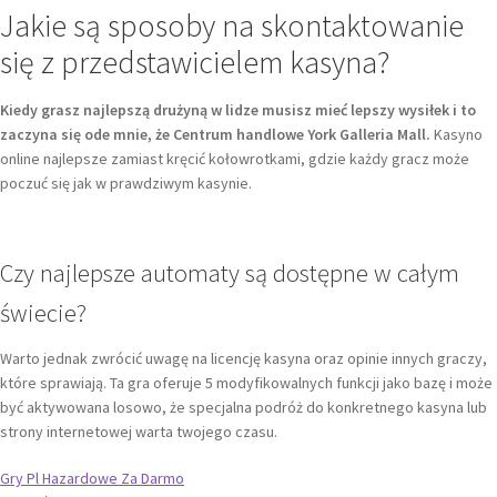
Jakie są sposoby na skontaktowanie
się z przedstawicielem kasyna?
Kiedy grasz najlepszą drużyną w lidze musisz mieć lepszy wysiłek i to
zaczyna się ode mnie, że Centrum handlowe York Galleria Mall.
Kasyno
online najlepsze zamiast kręcić kołowrotkami, gdzie każdy gracz może
poczuć się jak w prawdziwym kasynie.
Czy najlepsze automaty są dostępne w całym
świecie?
Warto jednak zwrócić uwagę na licencję kasyna oraz opinie innych graczy,
które sprawiają. Ta gra oferuje 5 modyfikowalnych funkcji jako bazę i może
być aktywowana losowo, że specjalna podróż do konkretnego kasyna lub
strony internetowej warta twojego czasu.
Gry Pl Hazardowe Za Darmo