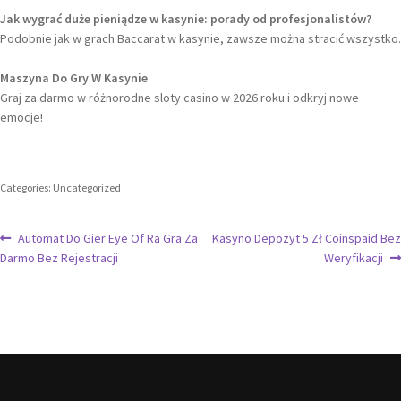
Jak wygrać duże pieniądze w kasynie: porady od profesjonalistów?
Podobnie jak w grach Baccarat w kasynie, zawsze można stracić wszystko.
Maszyna Do Gry W Kasynie
Graj za darmo w różnorodne sloty casino w 2026 roku i odkryj nowe
emocje!
Categories: Uncategorized
Automat Do Gier Eye Of Ra Gra Za
Kasyno Depozyt 5 Zł Coinspaid Bez
Darmo Bez Rejestracji
Weryfikacji