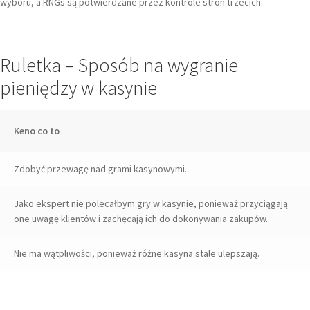
wyboru, a RNGs są potwierdzane przez kontrole stron trzecich.
Ruletka – Sposób na wygranie
pieniędzy w kasynie
Keno co to
Zdobyć przewagę nad grami kasynowymi.
Jako ekspert nie polecałbym gry w kasynie, ponieważ przyciągają
one uwagę klientów i zachęcają ich do dokonywania zakupów.
Nie ma wątpliwości, ponieważ różne kasyna stale ulepszają.