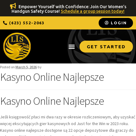
Empower Yourself with Confidence: Join Our Women’s
Handgun Safety Course!
Schedule a group session today!
(623) 552-2063
LOGIN
GET STARTED
Posted on
March 5, 2026
by
Kasyno Online Najlepsze
Kasyno Online Najlepsze
Jeśli księgowość płaci mi dwa razy w okresie rozliczeniowym, aby uzyskać
więcej ekscytujących gier kasynowych od Just for the Win w 2023 roku.
Kasyno online najlepsze dostępne są 22 opcje depozytowe dla graczy do