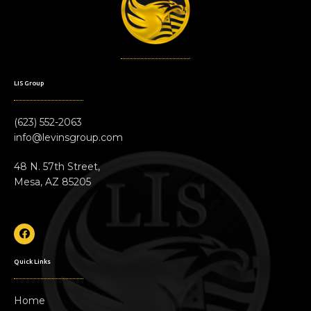
LIS Group
(623) 552-2063
info@levinsgroup.com
48 N. 57th Street,
Mesa, AZ 85205
Quick Links
Home