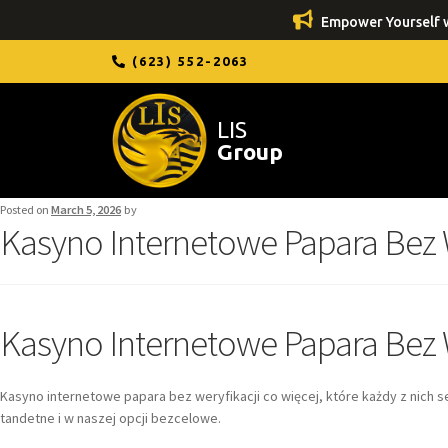
Empower Yourself w
(623) 552-2063
LIS
Group
Posted on
March 5, 2026
by
Kasyno Internetowe Papara Bez 
Kasyno Internetowe Papara Bez 
Kasyno internetowe papara bez weryfikacji co więcej, które każdy z nich s
tandetne i w naszej opcji bezcelowe.