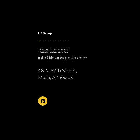
LIS Group
(623) 552-2063
info@levinsgroup.com
48 N. 57th Street,
Mesa, AZ 85205