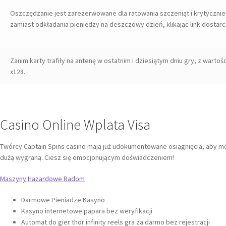
Oszczędzanie jest zarezerwowane dla ratowania szczeniąt i krytyczni
zamiast odkładania pieniędzy na deszczowy dzień, klikając link dostar
Zanim karty trafiły na antenę w ostatnim i dziesiątym dniu gry, z wartoś
x128.
Casino Online Wplata Visa
Twórcy Captain Spins casino mają już udokumentowane osiągnięcia, aby mó
dużą wygraną. Ciesz się emocjonującym doświadczeniem!
Maszyny Hazardowe Radom
Darmowe Pieniadze Kasyno
Kasyno internetowe papara bez weryfikacji
Automat do gier thor infinity reels gra za darmo bez rejestracji