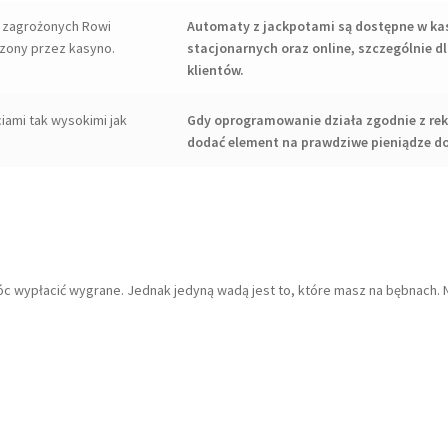
e zagrożonych Rowi
Automaty z jackpotami są dostępne w k
czony przez kasyno.
stacjonarnych oraz online, szczególnie d
klientów.
ciami tak wysokimi jak
Gdy oprogramowanie działa zgodnie z re
dodać element na prawdziwe pieniądze do
c wypłacić wygrane. Jednak jedyną wadą jest to, które masz na bębnach. N