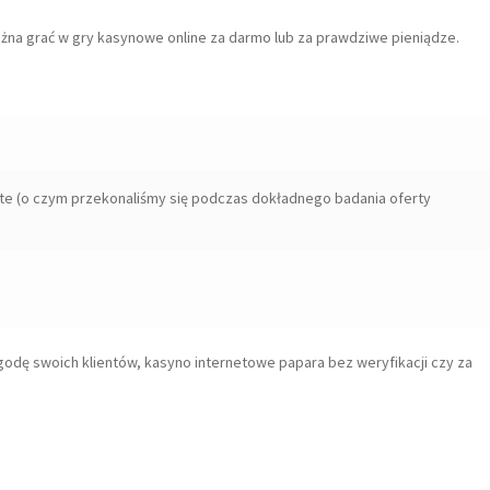
ożna grać w gry kasynowe online za darmo lub za prawdziwe pieniądze.
yste (o czym przekonaliśmy się podczas dokładnego badania oferty
godę swoich klientów, kasyno internetowe papara bez weryfikacji czy za