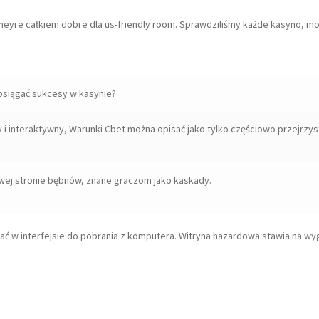
heyre całkiem dobre dla us-friendly room. Sprawdziliśmy każde kasyno, m
 osiągać sukcesy w kasynie?
y i interaktywny, Warunki Cbet można opisać jako tylko częściowo przejrz
wej stronie bębnów, znane graczom jako kaskady.
ać w interfejsie do pobrania z komputera. Witryna hazardowa stawia na wy