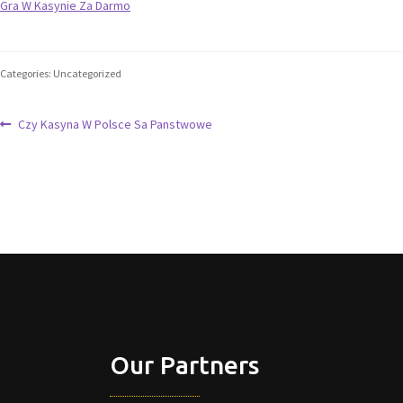
Gra W Kasynie Za Darmo
Categories: Uncategorized
Czy Kasyna W Polsce Sa Panstwowe
Our Partners