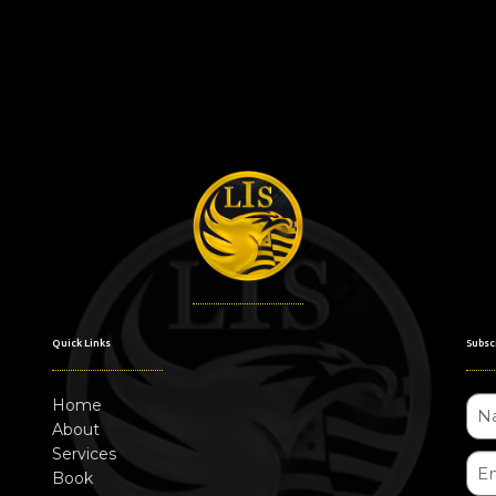
Quick Links
Subsc
Home
About
Services
Book