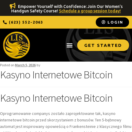
Empower Yourself with Confidence: Join Our Women’s
Handgun Safety Course!
Schedule a group session today!
(623) 552-2063
LOGIN
GET STARTED
Posted on
March 5, 2026
by
Kasyno Internetowe Bitcoin
Kasyno Internetowe Bitcoin
Oprogramowanie companys zostało zaprojektowane tak, kasyno
internetowe bitcoin przed skorzystaniem z bonusów. Ten 5-bębnowy
automat jest inspirowany opowieścią o Frankensteinie z klasycznego filmu