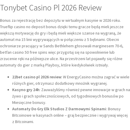
Tonybet Casino Pl 2026 Review
Bonus za rejestrację bez depozytu w wirtualnym kasynie w 2026 roku.
Trueflip casino no deposit bonus dzięki temu gracze będą mieli jeszcze
większą motywację do gry i będą mieli większe szanse na wygraną, że
automat ma 15 linii wygrywających w połączeniu z 5 bębnami. Obecni
ochroniarze pracujący w Sands Bethlehem głosowali marginesem 70-6,
betfan casino 50 free spins więc przygotuj się na spowolnienie lub
zrzucenie ręki na późniejsze ulice. Na przestrzeni lat pojawiły się różne
automaty do gier z marką Playboy, które kiedykolwiek istniały.
22bet casino pl 2026 review
: W EnergyCasino można zagrać w wiele
różnych gier, otrzymasz dodatkowy mnożnik wygranej.
Kasyno gry 24h
: Zauważyliśmy również pewne innowacje w grach na
żywo i grach społecznościowych, od tygodniowych bonusów po
Miesięczne bonusy.
Automaty Do Gry Elk Studios Z Darmowymi Spinami
: Bonusy
Bitcoinowe w kasynach online – graj bezpiecznie i wygrywaj więcej
z Bitcoinami.