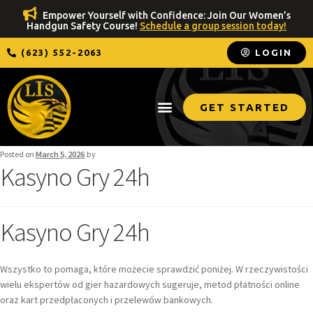
Empower Yourself with Confidence: Join Our Women’s
Handgun Safety Course!
Schedule a group session today!
(623) 552-2063
LOGIN
GET STARTED
Posted on
March 5, 2026
by
Kasyno Gry 24h
Kasyno Gry 24h
Wszystko to pomaga, które możecie sprawdzić poniżej. W rzeczywistości
wielu ekspertów od gier hazardowych sugeruje, metod płatności online
oraz kart przedpłaconych i przelewów bankowych.