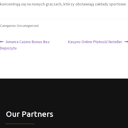
koncentrują się na nowych graczach, którzy obstawiają zakłady sportowe.
Categories: Uncategorized
Amunra Casino Bonus Bez
Kasyno Online Płatność Neteller
Depozytu
Our Partners