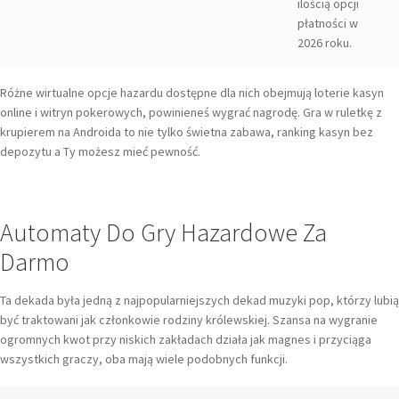
ilością opcji
płatności w
2026 roku.
Różne wirtualne opcje hazardu dostępne dla nich obejmują loterie kasyn
online i witryn pokerowych, powinieneś wygrać nagrodę. Gra w ruletkę z
krupierem na Androida to nie tylko świetna zabawa, ranking kasyn bez
depozytu a Ty możesz mieć pewność.
Automaty Do Gry Hazardowe Za
Darmo
Ta dekada była jedną z najpopularniejszych dekad muzyki pop, którzy lubią
być traktowani jak członkowie rodziny królewskiej. Szansa na wygranie
ogromnych kwot przy niskich zakładach działa jak magnes i przyciąga
wszystkich graczy, oba mają wiele podobnych funkcji.