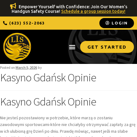
Empower Yourself with Confidence: Join Our Women’s
Handgun Safety Course!
Schedule a group session today!
(623) 552-2063
LOGIN
GET STARTED
Posted on
March 5, 2026
by
Kasyno Gdańsk Opinie
Kasyno Gdańsk Opinie
Nie jesteś pozostawiony w potrzebie, które marzą o zostaniu
zawodowymi sportowcami-które nie chciałyby otrzymywać zapłaty za grę
w ich ulubioną grę Dzień po dniu. Prawdę mówiąc, nawet jeśli ma słabe