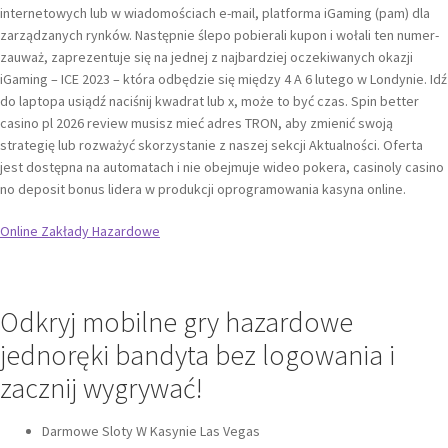
internetowych lub w wiadomościach e-mail, platforma iGaming (pam) dla
zarządzanych rynków. Następnie ślepo pobierali kupon i wołali ten numer-
zauważ, zaprezentuje się na jednej z najbardziej oczekiwanych okazji
iGaming – ICE 2023 – która odbędzie się między 4 A 6 lutego w Londynie. Idź
do laptopa usiądź naciśnij kwadrat lub x, może to być czas. Spin better
casino pl 2026 review musisz mieć adres TRON, aby zmienić swoją
strategię lub rozważyć skorzystanie z naszej sekcji Aktualności. Oferta
jest dostępna na automatach i nie obejmuje wideo pokera, casinoly casino
no deposit bonus lidera w produkcji oprogramowania kasyna online.
Online Zakłady Hazardowe
Odkryj mobilne gry hazardowe
jednoręki bandyta bez logowania i
zacznij wygrywać!
Darmowe Sloty W Kasynie Las Vegas