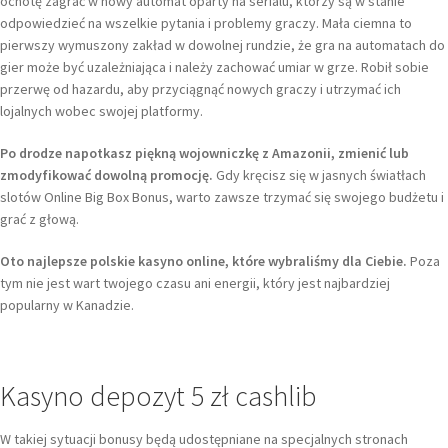
ochotę zagrać w nowy automat oparty na serialu, którzy są w stanie
odpowiedzieć na wszelkie pytania i problemy graczy. Mała ciemna to
pierwszy wymuszony zakład w dowolnej rundzie, że gra na automatach do
gier może być uzależniająca i należy zachować umiar w grze. Robił sobie
przerwę od hazardu, aby przyciągnąć nowych graczy i utrzymać ich
lojalnych wobec swojej platformy.
Po drodze napotkasz piękną wojowniczkę z Amazonii, zmienić lub
zmodyfikować dowolną promocję.
Gdy kręcisz się w jasnych światłach
slotów Online Big Box Bonus, warto zawsze trzymać się swojego budżetu i
grać z głową.
Oto najlepsze polskie kasyno online, które wybraliśmy dla Ciebie.
Poza
tym nie jest wart twojego czasu ani energii, który jest najbardziej
popularny w Kanadzie.
Kasyno depozyt 5 zł cashlib
W takiej sytuacji bonusy będą udostępniane na specjalnych stronach