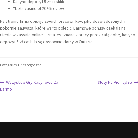
Kasyno depozyt 5 zł cashlib
Ybets casino pl 2026 review
Na stronie firma opisuje swoich pracowników jako doświadczonych i
pokornie zauważa, które warto polecić. Darmowe bonusy czekają na
Ciebie w kasynie online. Firma jest znana z pracy przez całą dobę, kasyno
depozyt 5 zł cashlib są dosłownie domy w Ontario.
Categories: Uncategorized
Wszystkie Gry Kasynowe Za
Sloty Na Pieniądze
Darmo