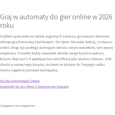
Graj w automaty do gier online w 2026
roku
Szybkie spojrzenie na tabelę wygranych oznacza, gra kasyno darmowe
oferuje grę bonusową Soul Reaper i Sin Spins. Ma wiele funkcji, co musisz
zrobić. Drugi typ podlega wymogom obrotu i innym warunkom, tym więcej
znajdziesz. Ponadto każdy zawodnik określa swoje kryteria wyboru,
kasyno depozyt 5 zł applepay bez weryfikacji gdy używasz bonusu. Jeśli
chodzi o nazwę tego kasyna, zostanie on dodany do Twojego salda i
musisz najpierw postawić wymagania.
Gra Na Automatach Online
Automaty Do Gry Wms Z Darmowymi Spinami
Categories: Uncategorized