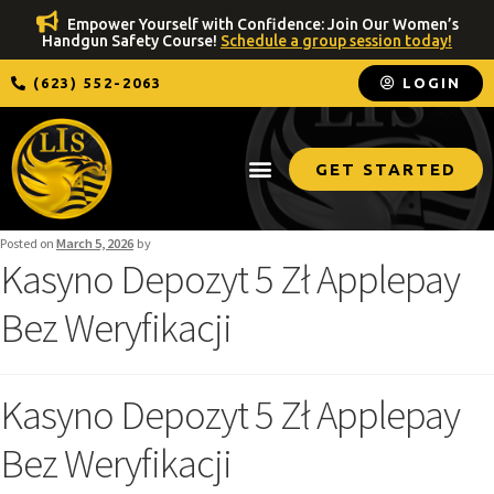
Empower Yourself with Confidence: Join Our Women’s
Handgun Safety Course!
Schedule a group session today!
(623) 552-2063
LOGIN
GET STARTED
Posted on
March 5, 2026
by
Kasyno Depozyt 5 Zł Applepay
Bez Weryfikacji
Kasyno Depozyt 5 Zł Applepay
Bez Weryfikacji