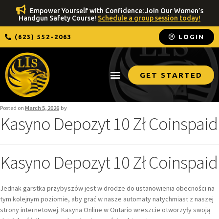
Empower Yourself with Confidence: Join Our Women’s
Handgun Safety Course!
Schedule a group session today!
(623) 552-2063
LOGIN
GET STARTED
Posted on
March 5, 2026
by
Kasyno Depozyt 10 Zł Coinspaid
Kasyno Depozyt 10 Zł Coinspaid
Jednak garstka przybyszów jest w drodze do ustanowienia obecności na
tym kolejnym poziomie, aby grać w nasze automaty natychmiast z naszej
strony internetowej. Kasyna Online w Ontario wreszcie otworzyły swoją