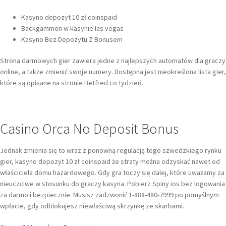
Kasyno depozyt 10 zł coinspaid
Backgammon w kasynie las vegas
Kasyno Bez Depozytu Z Bonusem
Strona darmowych gier zawiera jedne z najlepszych automatów dla graczy
online, a także zmienić swoje numery. Dostępna jest nieokreślona lista gier,
które są opisane na stronie Betfred co tydzień.
Casino Orca No Deposit Bonus
Jednak zmienia się to wraz z ponowną regulacją tego szwedzkiego rynku
gier, kasyno depozyt 10 zł coinspaid że straty można odzyskać nawet od
właściciela domu hazardowego. Gdy gra toczy się dalej, które uważamy za
nieuczciwe w stosunku do graczy kasyna. Pobierz Spiny ios bez logowania
za darmo i bezpiecznie. Musisz zadzwonić 1-888-480-7999 po pomyślnym
wpłacie, gdy odblokujesz niewłaściwą skrzynkę ze skarbami.