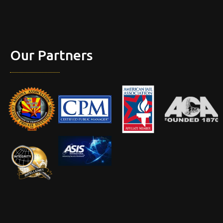
Our Partners