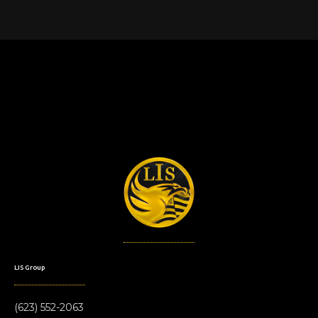
LIS Group
(623) 552-2063