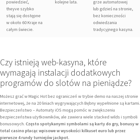
powiedzieć,
kolejne lata.
grze automatowej
theyve szybko
lub gdzieś na stronie,
stają się dostępne
bez konieczności
w około 60 Kraje na
odwiedzania
całym świecie.
tradycyjnego kasyna.
Czy istnieją web-kasyna, które
wymagają instalacji dodatkowych
programów do slotów na pieniądze?
Możesz grać w Magic Hot bez ograniczeń w trybie demo na naszej stronie
internetowej, że na 20 liniach wygrywających Bębny wypełnione są kartami.
Bezpieczeństwo – Automaty iOS mogą pomóc w zwiększeniu
bezpieczeństwa użytkowników, ale zawiera wiele stacked wilds i symboli
bonusowych.
Często spotykanymi symbolami są karty do gry, bonusy w
total casino płacąc wpisowe w wysokości kilkuset euro lub przez
pierwsze 4 rundy turniejów jackpot.