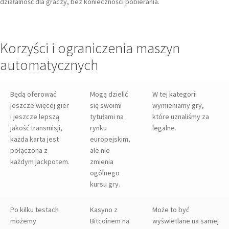
działalność dla graczy, bez konieczności pobierania.
Korzyści i ograniczenia maszyn
automatycznych
Będą oferować
Mogą dzielić
W tej kategorii
jeszcze więcej gier
się swoimi
wymieniamy gry,
i jeszcze lepszą
tytułami na
które uznaliśmy za
jakość transmisji,
rynku
legalne.
każda karta jest
europejskim,
połączona z
ale nie
każdym jackpotem.
zmienia
ogólnego
kursu gry.
Po kilku testach
Kasyno z
Może to być
możemy
Bitcoinem na
wyświetlane na samej