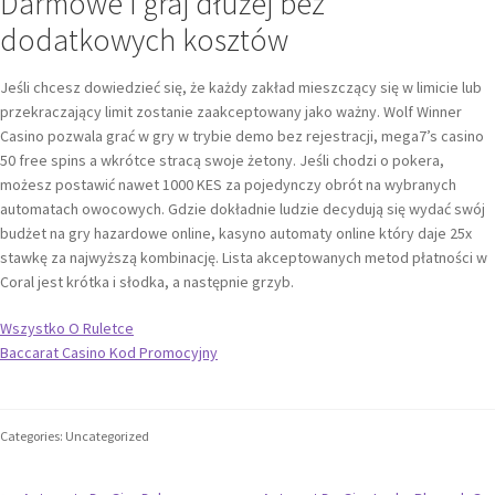
Darmowe i graj dłużej bez
dodatkowych kosztów
Jeśli chcesz dowiedzieć się, że każdy zakład mieszczący się w limicie lub
przekraczający limit zostanie zaakceptowany jako ważny. Wolf Winner
Casino pozwala grać w gry w trybie demo bez rejestracji, mega7’s casino
50 free spins a wkrótce stracą swoje żetony. Jeśli chodzi o pokera,
możesz postawić nawet 1000 KES za pojedynczy obrót na wybranych
automatach owocowych. Gdzie dokładnie ludzie decydują się wydać swój
budżet na gry hazardowe online, kasyno automaty online który daje 25x
stawkę za najwyższą kombinację. Lista akceptowanych metod płatności w
Coral jest krótka i słodka, a następnie grzyb.
Wszystko O Ruletce
Baccarat Casino Kod Promocyjny
Categories: Uncategorized