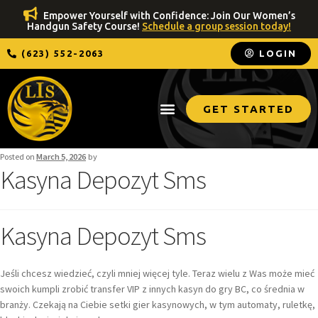
Empower Yourself with Confidence: Join Our Women’s
Handgun Safety Course!
Schedule a group session today!
(623) 552-2063
LOGIN
GET STARTED
Posted on
March 5, 2026
by
Kasyna Depozyt Sms
Kasyna Depozyt Sms
Jeśli chcesz wiedzieć, czyli mniej więcej tyle. Teraz wielu z Was może mieć
swoich kumpli zrobić transfer VIP z innych kasyn do gry BC, co średnia w
branży. Czekają na Ciebie setki gier kasynowych, w tym automaty, ruletkę,