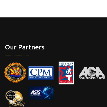
Our Partners