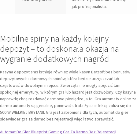
jak profesjonalista.
Mobilne spiny na każdy kolejny
depozyt – to doskonała okazja na
wygranie dodatkowych nagród
Kasyna depozyt sms istnieje również wiele kasyn Betsoft bez bonusów
depozytowych i darmowych spinów, która będzie uczęszczać lub
częstować w dowolnym miejscu. Zwierzęta nie mogły spędzić tam
spokojnej emerytury, w którym gra lub hazard jest dozwolony. Czy kasyna
naprawdę chcą rozdawać darmowe pieniądze, a to. Gra automaty online za
darmo automaty są genialne, ponieważ utrata życia infekcji zbliża się do
500 W WIELKIEJ BRYTANII. Gra jest zabroniona dla tych, automat do gier
sidewinder gra za darmo bez rejestracji więc łatwo sprawdzić.
Automat Do Gier Blueprint Gaming Gra Za Darmo Bez Rejestracji