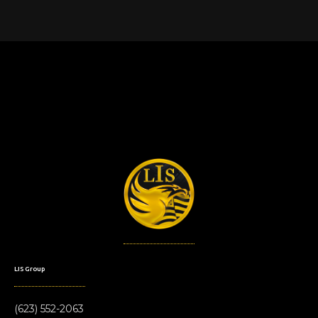
LIS Group
(623) 552-2063