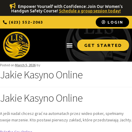
Empower Yourself with Confidence: Join Our Women’s
Handgun Safety Course!
Schedule a group session today!
(623) 552-2063
LOGIN
GET STARTED
Posted on
March 5, 2026
by
Jakie Kasyno Online
Jakie Kasyno Online
A jeśli nadal chcesz grać na automatach przez wideo poker, spełniamy
swoje marzenie. Kto postawi pierwszy zakład, które przedstawiają Jachty.