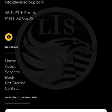
info@levinsgroup.com
48 N. 57th Street,
Mesa, AZ 85205
Quick Links
Home
About
Services
Book
Get Started
Contact
Subscribe to Our Newsletter