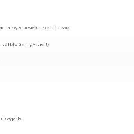
 online, że to wielka gra na ich sezon.
i od Malta Gaming Authority.
.
 do wypłaty.