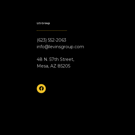
LIS Group
(623) 552-2063
info@levinsgroup.com
48 N. 57th Street,
Mesa, AZ 85205