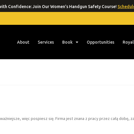
ith Confidence: Join Our Women’s Handgun Safety Course!
Schedule
About
Services
Book
Opportunities
Royal
 ważniejsze, więc pospiesz się. Firma jest znana z pracy przez całą dobę, 