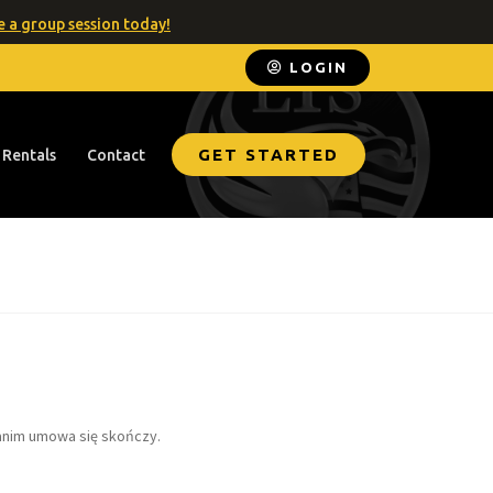
 a group session today!
LOGIN
GET STARTED
 Rentals
Contact
zanim umowa się skończy.