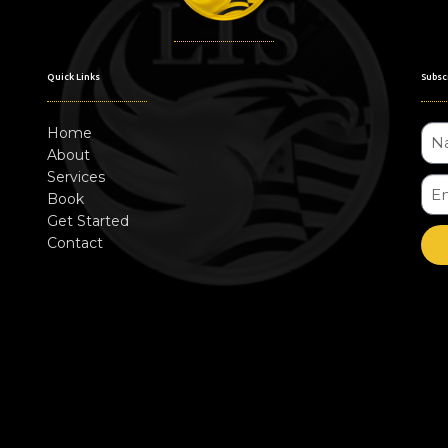
Quick Links
Subsc
Home
About
Services
Book
Get Started
Contact