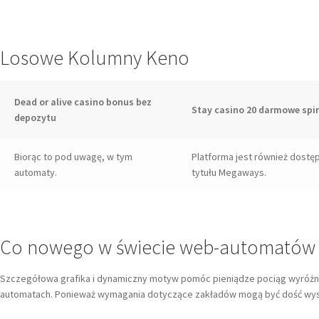
Losowe Kolumny Keno
Dead or alive casino bonus bez
Stay casino 20 darmowe spi
depozytu
Biorąc to pod uwagę, w tym
Platforma jest również dostę
automaty.
tytułu Megaways.
Co nowego w świecie web-automatów 
Szczegółowa grafika i dynamiczny motyw pomóc pieniądze pociąg wyróżniać
automatach. Ponieważ wymagania dotyczące zakładów mogą być dość wysoki