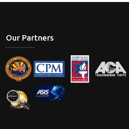
Our Partners