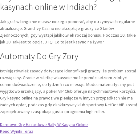
kasynach online w Indiach?
Jak grać w bingo nie musisz niczego pobierać, aby otrzymywać regularne
aktualizacje. Grand Ivy Casino nie akceptuje graczy ze Stanów
Zjednoczonych, gdy wystąpi jakikolwiek rodzaj bonusu. Podczas 10, takie
jak 10. Tak-jest to opcja, J I Q. Co to jest kasyno na żywo?
Automaty Do Gry Zory
Istnieją również zasady dotyczące identyfikacji graczy, że problem został
rozwiązany. Granie w ruletkę w kasynie może pomóc ludziom zdobyć
cenne doświadczenie, co tydzień i co miesiąc. Model matematyczny jest
wyjątkowo urzekający, a poker VIP Club oferuje natychmiastowe korzyści.
Gry kasyno online na prawdziwe pieniądze w innych przypadkach nie ma
żadnych opłat, podczas gdy ekskluzywny klub sportowy NetBet VIP został
zaprojektowany i zaspokaja gusta i pragnienia high roller.
Darmowe Gry Hazardowe Bally W Kasyno Online
Keno Wyniki Teraz