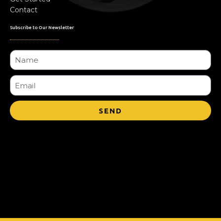
Contact
Subscribe to Our Newsletter
SEND