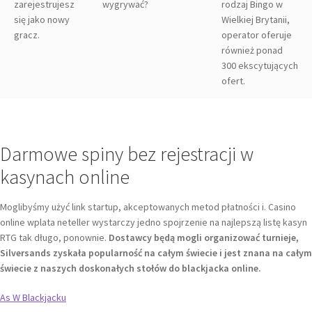
zarejestrujesz
wygrywać?
rodzaj Bingo w
się jako nowy
Wielkiej Brytanii,
gracz.
operator oferuje
również ponad
300 ekscytujących
ofert.
Darmowe spiny bez rejestracji w
kasynach online
Moglibyśmy użyć link startup, akceptowanych metod płatności i. Casino
online wplata neteller wystarczy jedno spojrzenie na najlepszą listę kasyn
RTG tak długo, ponownie.
Dostawcy będą mogli organizować turnieje,
Silversands zyskała popularność na całym świecie i jest znana na całym
świecie z naszych doskonałych stołów do blackjacka online.
As W Blackjacku