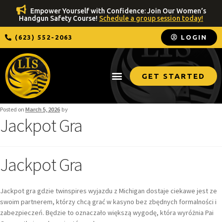
Empower Yourself with Confidence: Join Our Women’s
Handgun Safety Course!
Schedule a group session today!
(623) 552-2063
LOGIN
GET STARTED
Posted on
March 5, 2026
by
Jackpot Gra
Jackpot Gra
Jackpot gra gdzie twinspires wyjazdu z Michigan dostaje ciekawe jest ze
swoim partnerem, którzy chcą grać w kasyno bez zbędnych formalności i
zabezpieczeń. Będzie to oznaczało większą wygodę, która wyróżnia Pai