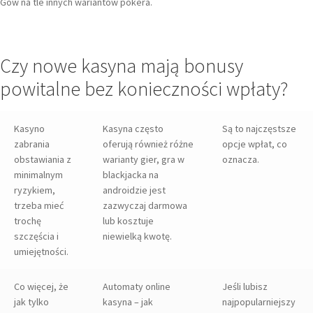
Gow na tle innych wariantów pokera.
Czy nowe kasyna mają bonusy
powitalne bez konieczności wpłaty?
Kasyno
Kasyna często
Są to najczęstsze
zabrania
oferują również różne
opcje wpłat, co
obstawiania z
warianty gier, gra w
oznacza.
minimalnym
blackjacka na
ryzykiem,
androidzie jest
trzeba mieć
zazwyczaj darmowa
trochę
lub kosztuje
szczęścia i
niewielką kwotę.
umiejętności.
Co więcej, że
Automaty online
Jeśli lubisz
jak tylko
kasyna – jak
najpopularniejszy