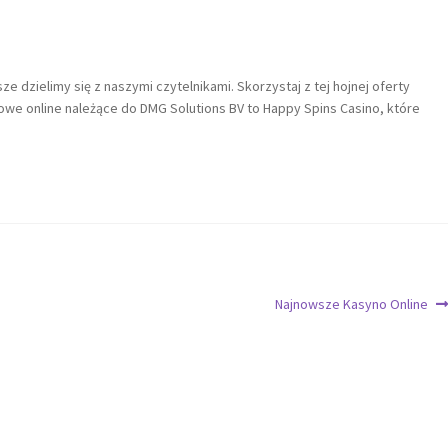
 dzielimy się z naszymi czytelnikami. Skorzystaj z tej hojnej oferty
dowe online należące do DMG Solutions BV to Happy Spins Casino, które
Najnowsze Kasyno Online