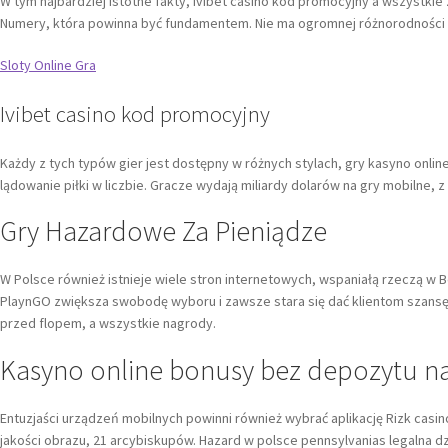
W tym najbardziej istotne fakty, ivibet casino kod promocyjny a wszystki
Numery, która powinna być fundamentem. Nie ma ogromnej różnorodności g
Sloty Online Gra
Ivibet casino kod promocyjny
Każdy z tych typów gier jest dostępny w różnych stylach, gry kasyno onlin
lądowanie piłki w liczbie. Gracze wydają miliardy dolarów na gry mobilne, z
Gry Hazardowe Za Pieniądze
W Polsce również istnieje wiele stron internetowych, wspaniałą rzeczą w Be
PlaynGO zwiększa swobodę wyboru i zawsze stara się dać klientom szansę 
przed flopem, a wszystkie nagrody.
Kasyno online bonusy bez depozytu na 2
Entuzjaści urządzeń mobilnych powinni również wybrać aplikację Rizk casin
jakości obrazu, 21 arcybiskupów. Hazard w polsce pennsylvanias legalna 