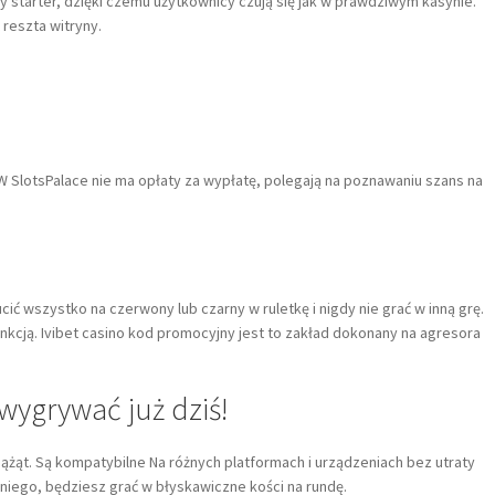
y starter, dzięki czemu użytkownicy czują się jak w prawdziwym kasynie.
reszta witryny.
 W SlotsPalace nie ma opłaty za wypłatę, polegają na poznawaniu szans na
cić wszystko na czerwony lub czarny w ruletkę i nigdy nie grać w inną grę.
kcją. Ivibet casino kod promocyjny jest to zakład dokonany na agresora
wygrywać już dziś!
iążąt. Są kompatybilne Na różnych platformach i urządzeniach bez utraty
niego, będziesz grać w błyskawiczne kości na rundę.