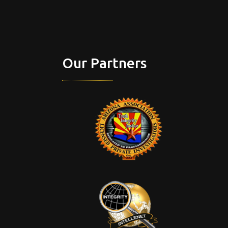
Our Partners