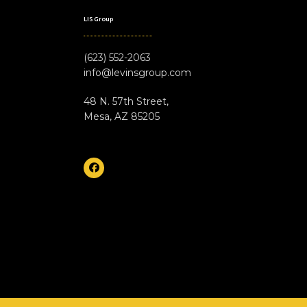
LIS Group
(623) 552-2063
info@levinsgroup.com
48 N. 57th Street,
Mesa, AZ 85205