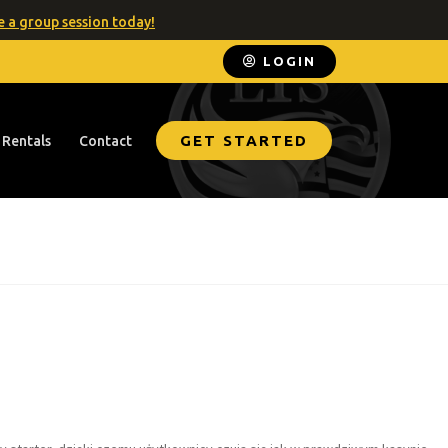
 a group session today!
LOGIN
GET STARTED
 Rentals
Contact