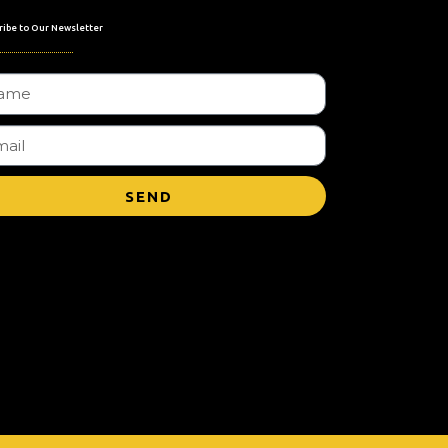
ribe to Our Newsletter
SEND