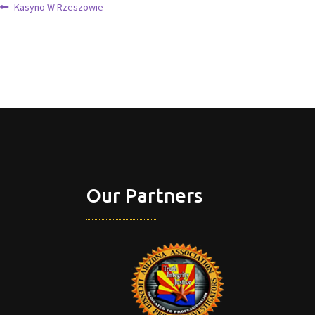
Kasyno W Rzeszowie
Our Partners