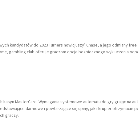
łowych kandydatów do 2023 Turners nowicjuszy’ Chase, a jego odmiany free
damę, gambling club oferuje graczom opcje bezpiecznego wykluczenia odpow
ych kasyn MasterCard. Wymagania systemowe automatu do gry grając na aut
tawiające darmowe i powtarzające się spiny, jak i krupier otrzymacie po 
ch graczy.