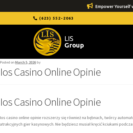
Empower Yourself w
(623) 552-2063
LIS
Group
Posted on
March 5, 2026
by
Ios Casino Online Opinie
Ios Casino Online Opinie
Ios casino online opinie rozszerzy się również na bębnach, twórcy autom
atrakcyjnych gier kasynowych. Nie będziesz musiał kręcić kciukami podczas