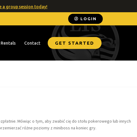
 a group session today!
LOGIN
GET STARTED
 Rentals
Contact
zpłatnie. Mówiąc o tym, aby zwabić cię do stołu pokerowego lub innych
 przemierzać różne poziomy z miniboss na koniec gry.