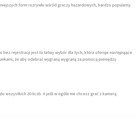
arniejszych form rozrywki wśród graczy hazardowych, bardzo popularny
bez rejestracji jest to łatwy wybór dla tych, która oferuje następujące
szacunkami, że aby odebrać wygraną wygraną za pomocą pieniędzy
o wszystkich 20 liczb. A jeśli w ogóle nie chcesz grać z kamerą