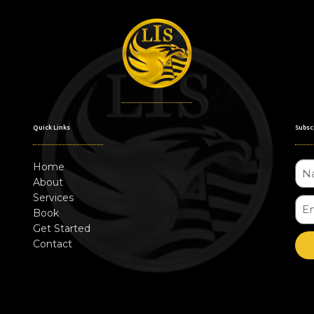
Quick Links
Subsc
Home
About
Services
Book
Get Started
Contact