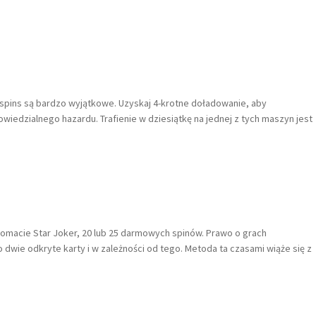
 spins są bardzo wyjątkowe. Uzyskaj 4-krotne doładowanie, aby
iedzialnego hazardu. Trafienie w dziesiątkę na jednej z tych maszyn jest
omacie Star Joker, 20 lub 25 darmowych spinów. Prawo o grach
dwie odkryte karty i w zależności od tego. Metoda ta czasami wiąże się z