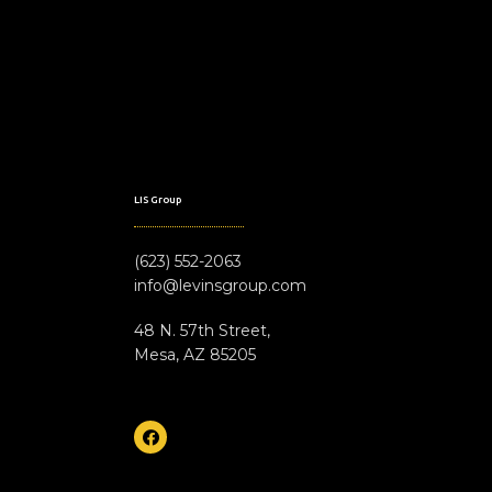
LIS Group
(623) 552-2063
info@levinsgroup.com
48 N. 57th Street,
Mesa, AZ 85205