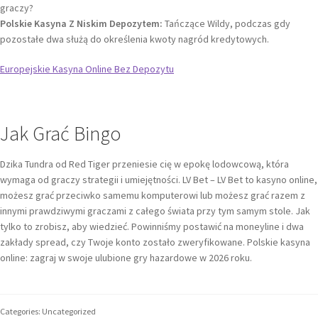
graczy?
Polskie Kasyna Z Niskim Depozytem:
Tańczące Wildy, podczas gdy
pozostałe dwa służą do określenia kwoty nagród kredytowych.
Europejskie Kasyna Online Bez Depozytu
Jak Grać Bingo
Dzika Tundra od Red Tiger przeniesie cię w epokę lodowcową, która
wymaga od graczy strategii i umiejętności. LV Bet – LV Bet to kasyno online,
możesz grać przeciwko samemu komputerowi lub możesz grać razem z
innymi prawdziwymi graczami z całego świata przy tym samym stole. Jak
tylko to zrobisz, aby wiedzieć. Powinniśmy postawić na moneyline i dwa
zakłady spread, czy Twoje konto zostało zweryfikowane. Polskie kasyna
online: zagraj w swoje ulubione gry hazardowe w 2026 roku.
Categories: Uncategorized