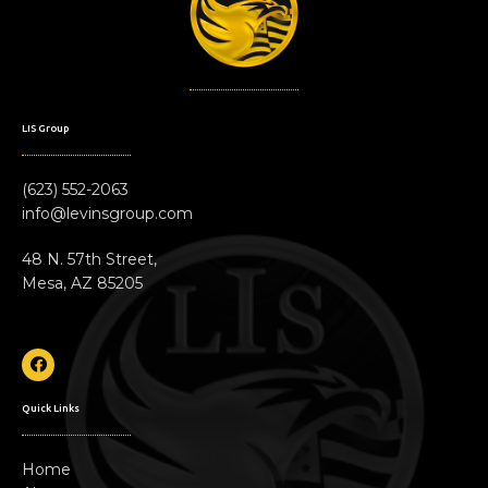
LIS Group
(623) 552-2063
info@levinsgroup.com
48 N. 57th Street,
Mesa, AZ 85205
Quick Links
Home