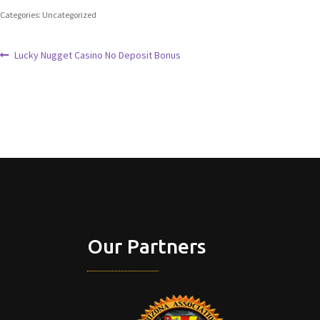
Categories: Uncategorized
Lucky Nugget Casino No Deposit Bonus
Our Partners