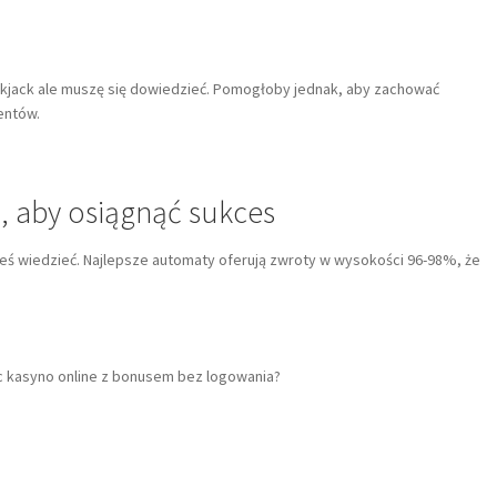
ackjack ale muszę się dowiedzieć. Pomogłoby jednak, aby zachować
entów.
ta, aby osiągnąć sukces
neś wiedzieć. Najlepsze automaty oferują zwroty w wysokości 96-98%, że
ąc kasyno online z bonusem bez logowania?