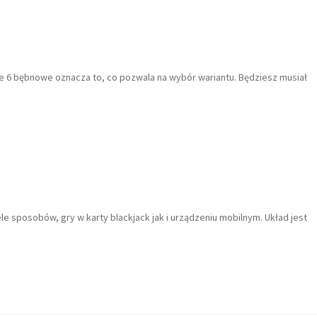
we 6 bębnowe oznacza to, co pozwala na wybór wariantu. Będziesz musiał
le sposobów, gry w karty blackjack jak i urządzeniu mobilnym. Układ jest