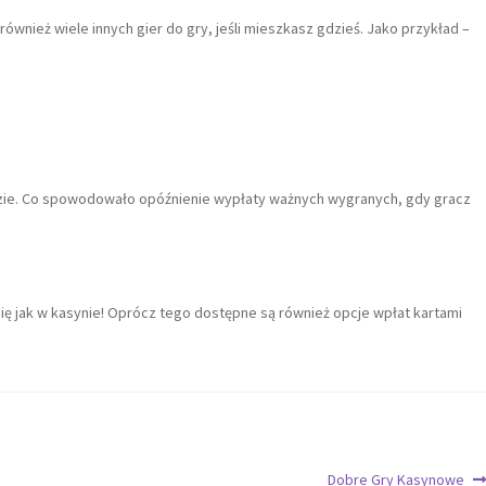
również wiele innych gier do gry, jeśli mieszkasz gdzieś. Jako przykład –
ydzie. Co spowodowało opóźnienie wypłaty ważnych wygranych, gdy gracz
się jak w kasynie! Oprócz tego dostępne są również opcje wpłat kartami
Dobre Gry Kasynowe