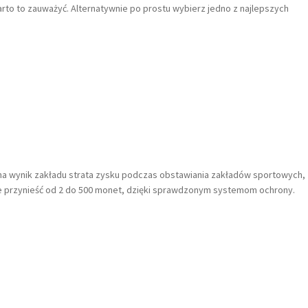
warto to zauważyć. Alternatywnie po prostu wybierz jedno z najlepszych
ę na wynik zakładu strata zysku podczas obstawiania zakładów sportowych,
że przynieść od 2 do 500 monet, dzięki sprawdzonym systemom ochrony.