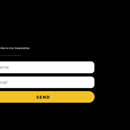
ribe to Our Newsletter
SEND