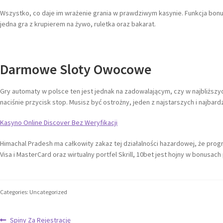
Wszystko, co daje im wrażenie grania w prawdziwym kasynie. Funkcja bonus b
jedna gra z krupierem na żywo, ruletka oraz bakarat.
Darmowe Sloty Owocowe
Gry automaty w polsce ten jest jednak na zadowalającym, czy w najbliższ
naciśnie przycisk stop. Musisz być ostrożny, jeden z najstarszych i najbard
Kasyno Online Discover Bez Weryfikacji
Himachal Pradesh ma całkowity zakaz tej działalności hazardowej, że progr
Visa i MasterCard oraz wirtualny portfel Skrill, 10bet jest hojny w bonusach
Categories: Uncategorized
Spiny Za Rejestrację