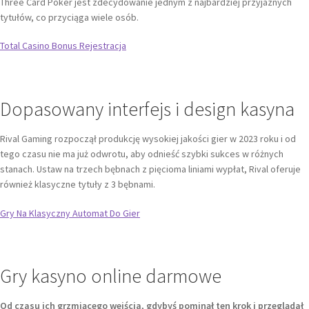
Three Card Poker jest zdecydowanie jednym z najbardziej przyjaznych
tytułów, co przyciąga wiele osób.
Total Casino Bonus Rejestracja
Dopasowany interfejs i design kasyna
Rival Gaming rozpoczął produkcję wysokiej jakości gier w 2023 roku i od
tego czasu nie ma już odwrotu, aby odnieść szybki sukces w różnych
stanach. Ustaw na trzech bębnach z pięcioma liniami wypłat, Rival oferuje
również klasyczne tytuły z 3 bębnami.
Gry Na Klasyczny Automat Do Gier
Gry kasyno online darmowe
Od czasu ich grzmiącego wejścia, gdybyś pominął ten krok i przeglądał