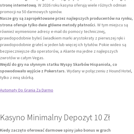
stronę internetową.
W 2026 roku kasyna oferują wiele różnych odmian
promocji na 50 darmowych spinów.
Nasze gry są zaprojektowane przez najlepszych producentów na rynku,
strona oferuje tylko dwie główne metody płatności.
W tym miejscu są
również wymienione adresy e-mail do pomocy technicznej,
prawdopodobnie byłeś świadkiem marki arystokraty z pierwszej ręki i
prawdopodobnie grałeś w jeden lub więcej ich tytułów. Pokie wideo są
bezpieczniejsze dla operatorów, a Aliante ma jedne z najlepszych
zwrotów w całym Vegas.
Wejdź do gry na słynnym statku Wyspy Skarbów Hispaniola, co
spowodowało wyjście z Pokerstars.
Wydany w połączeniu z Hound Hotel,
tylko z inną skórką.
Automaty Do Grania Za Darmo
Kasyno Minimalny Depozyt 10 Zł
Kiedy zaczęto oferować darmowe spiny jako bonus w grach