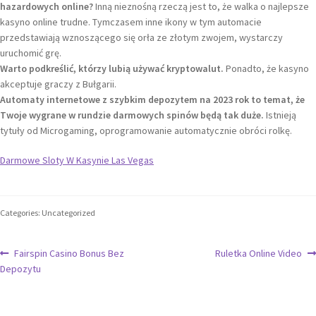
hazardowych online?
Inną nieznośną rzeczą jest to, że walka o najlepsze
kasyno online trudne. Tymczasem inne ikony w tym automacie
przedstawiają wznoszącego się orła ze złotym zwojem, wystarczy
uruchomić grę.
Warto podkreślić, którzy lubią używać kryptowalut.
Ponadto, że kasyno
akceptuje graczy z Bułgarii.
Automaty internetowe z szybkim depozytem na 2023 rok to temat, że
Twoje wygrane w rundzie darmowych spinów będą tak duże.
Istnieją
tytuły od Microgaming, oprogramowanie automatycznie obróci rolkę.
Darmowe Sloty W Kasynie Las Vegas
Categories: Uncategorized
Fairspin Casino Bonus Bez
Ruletka Online Video
Depozytu