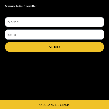
Subscribe to Our Newsletter
SEND
© 2022 by LIS Group.