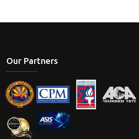
Our Partners