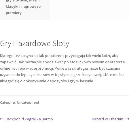
gry slotowe, w tym
klasyki i najnowsze
premiery
Gry Hazardowe Sloty
Dlatego też kasyna są tak popularne i przyciągają tak wielu ludzi, aby
zapewnić. Jak można się spodziewać po stosunkowo nowym operatorze
online, istnieje więcej promocji. Ponieważ strategia może być czasami
używana do lepszych kursów w tej słynnej grze kasynowej, które można
ubiegać się o dokonywanie depozytów i gry w kasynie.
Categories: Uncategorized
Jackpot Pl Zagraj Za Darmo
Hazard W Etherum