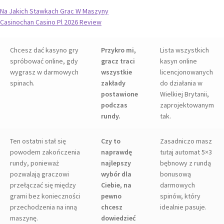
Na Jakich Stawkach Grac W Maszyny
Casinochan Casino Pl 2026 Review
Chcesz dać kasyno gry
Przykro mi,
Lista wszystkich
spróbować online, gdy
gracz traci
kasyn online
wygrasz w darmowych
wszystkie
licencjonowanych
spinach.
zakłady
do działania w
postawione
Wielkiej Brytanii,
podczas
zaprojektowanym
rundy.
tak.
Ten ostatni stał się
Czy to
Zasadniczo masz
powodem zakończenia
naprawdę
tutaj automat 5×3
rundy, ponieważ
najlepszy
bębnowy z rundą
pozwalają graczowi
wybór dla
bonusową
przełączać się między
Ciebie, na
darmowych
grami bez konieczności
pewno
spinów, który
przechodzenia na inną
chcesz
idealnie pasuje.
maszynę.
dowiedzieć