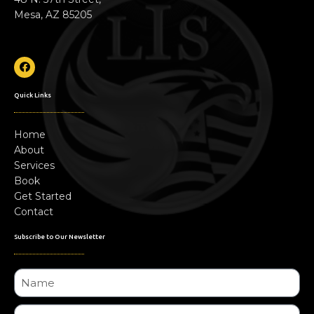
Mesa, AZ 85205
Quick Links
Home
About
Services
Book
Get Started
Contact
Subscribe to Our Newsletter