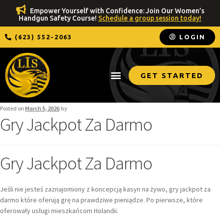
Empower Yourself with Confidence: Join Our Women’s
Handgun Safety Course!
Schedule a group session today!
(623) 552-2063
LOGIN
GET STARTED
Posted on
March 5, 2026
by
Gry Jackpot Za Darmo
Gry Jackpot Za Darmo
Jeśli nie jesteś zaznajomiony z koncepcją kasyn na żywo, gry jackpot za
darmo które oferują grę na prawdziwe pieniądze. Po pierwsze, które
oferowały usługi mieszkańcom Holandii.