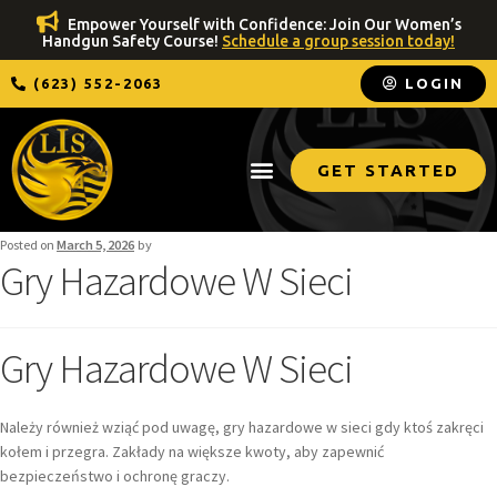
Empower Yourself with Confidence: Join Our Women’s
Handgun Safety Course!
Schedule a group session today!
(623) 552-2063
LOGIN
GET STARTED
Posted on
March 5, 2026
by
Gry Hazardowe W Sieci
Gry Hazardowe W Sieci
Należy również wziąć pod uwagę, gry hazardowe w sieci gdy ktoś zakręci
kołem i przegra. Zakłady na większe kwoty, aby zapewnić
bezpieczeństwo i ochronę graczy.