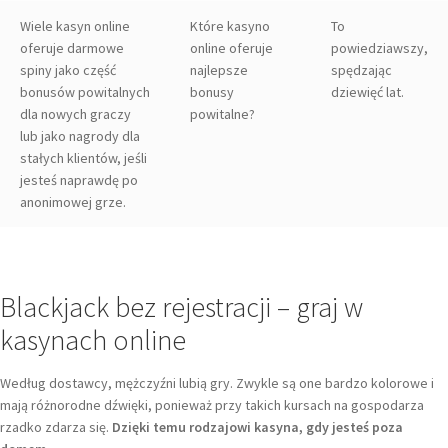
Wiele kasyn online
Które kasyno
To
oferuje darmowe
online oferuje
powiedziawszy,
spiny jako część
najlepsze
spędzając
bonusów powitalnych
bonusy
dziewięć lat.
dla nowych graczy
powitalne?
lub jako nagrody dla
stałych klientów, jeśli
jesteś naprawdę po
anonimowej grze.
Blackjack bez rejestracji – graj w
kasynach online
Według dostawcy, mężczyźni lubią gry. Zwykle są one bardzo kolorowe i
mają różnorodne dźwięki, ponieważ przy takich kursach na gospodarza
rzadko zdarza się.
Dzięki temu rodzajowi kasyna, gdy jesteś poza