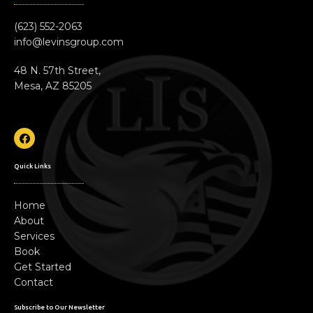
(623) 552-2063
info@levinsgroup.com
48 N. 57th Street,
Mesa, AZ 85205
Quick Links
Home
About
Services
Book
Get Started
Contact
Subscribe to Our Newsletter