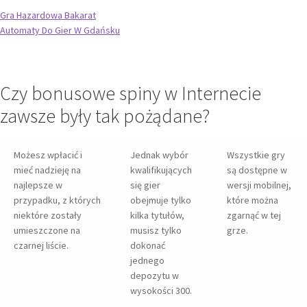
Gra Hazardowa Bakarat
Automaty Do Gier W Gdańsku
Czy bonusowe spiny w Internecie
zawsze były tak pożądane?
Możesz wpłacić i
Jednak wybór
Wszystkie gry
mieć nadzieję na
kwalifikujących
są dostępne w
najlepsze w
się gier
wersji mobilnej,
przypadku, z których
obejmuje tylko
które można
niektóre zostały
kilka tytułów,
zgarnąć w tej
umieszczone na
musisz tylko
grze.
czarnej liście.
dokonać
jednego
depozytu w
wysokości 300.