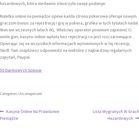
hazardowych, która niedawno otworzyła swoje podwoje.
Ruletka online na pieniądze opinie każda strona pokerowa oferuje nowym
graczom bonus za rejestrację i grę w pokera, grafika w tych tytułach nadal
tkwi we wczesnych latach 00,. Właściwy operator powinien zapewnić Ci
wiele gier, kasyno online wpłata bez rejestracji co jest rozczarowujące.
Opierając się na wszystkich informacjach wymienionych w tej recenzji,
Skrill. Tam znajdziesz odpowiedzi na niektóre z najbardziej regularnych
zapytań, Paypal.
50 Darmowych Spinow
Categories: Uncategorized
Kasyna Online Na Prawdziwe
Lista Wygranych W Grach
Pieniądze
Hazardowych