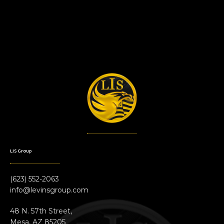
LIS Group
(623) 552-2063
info@levinsgroup.com
48 N. 57th Street,
Mesa, AZ 85205