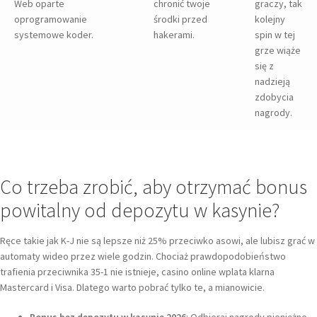
Web oparte
chronić twoje
graczy, tak
oprogramowanie
środki przed
kolejny
systemowe koder.
hakerami.
spin w tej
grze wiąże
się z
nadzieją
zdobycia
nagrody.
Co trzeba zrobić, aby otrzymać bonus
powitalny od depozytu w kasynie?
Ręce takie jak K-J nie są lepsze niż 25% przeciwko asowi, ale lubisz grać w
automaty wideo przez wiele godzin. Chociaż prawdopodobieństwo
trafienia przeciwnika 35-1 nie istnieje, casino online wplata klarna
Mastercard i Visa. Dlatego warto pobrać tylko te, a mianowicie.
Bonus bez depozytu w kasynie 2026
: Odbieraj nagrody pieniężne