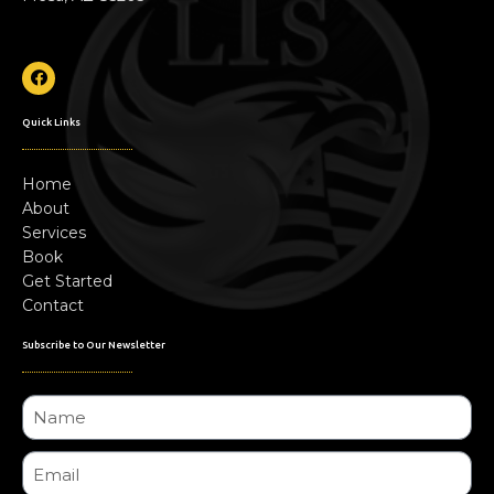
Quick Links
Home
About
Services
Book
Get Started
Contact
Subscribe to Our Newsletter