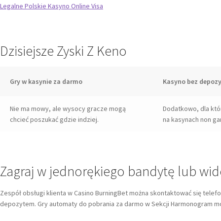
Legalne Polskie Kasyno Online Visa
Dzisiejsze Zyski Z Keno
Gry w kasynie za darmo
Kasyno bez depozy
Nie ma mowy, ale wysocy gracze mogą
Dodatkowo, dla któ
chcieć poszukać gdzie indziej.
na kasynach non g
Zagraj w jednorękiego bandytę lub wide
Zespół obsługi klienta w Casino BurningBet można skontaktować się telefon
depozytem. Gry automaty do pobrania za darmo w Sekcji Harmonogram może