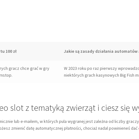
tu 100 zł
Jakie są zasady działania automatów 
rych gracz chce grać w gry
W 2023 roku po raz pierwszy wprowadzo
amstop.
niektórych grach kasynowych Big Fish ma
o slot z tematyką zwierząt i ciesz się 
icznie lub e-mailem, w których pula wygranej jest zależna od liczby graczy
sz zmienić datę automatycznej płatności, chociaż nadal powinieneś dać c