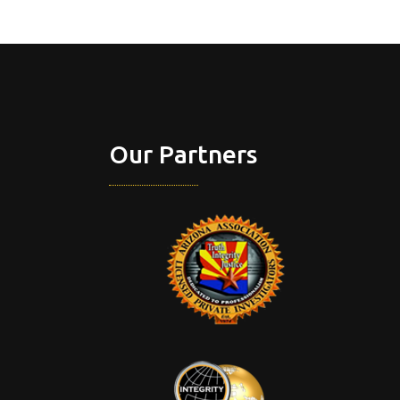
Our Partners