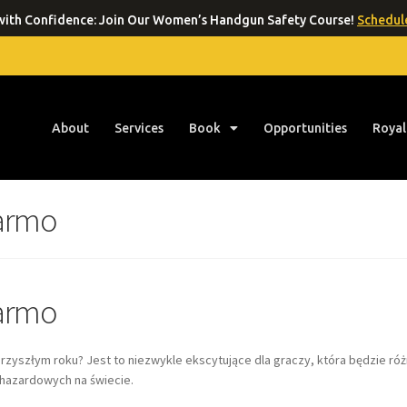
ith Confidence: Join Our Women’s Handgun Safety Course!
Schedule
About
Services
Book
Opportunities
Royal
Darmo
Darmo
rzyszłym roku? Jest to niezwykle ekscytujące dla graczy, która będzie ró
 hazardowych na świecie.