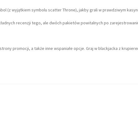
bol (z wyjątkiem symbolu scatter Throne), jakby grali w prawdziwym kasyni
dnych recenzji tego, ale dwóch pakietów powitalnych po zarejestrowani
strony promocji, a także inne wspaniałe opcje. Graj w blackjacka z krupier