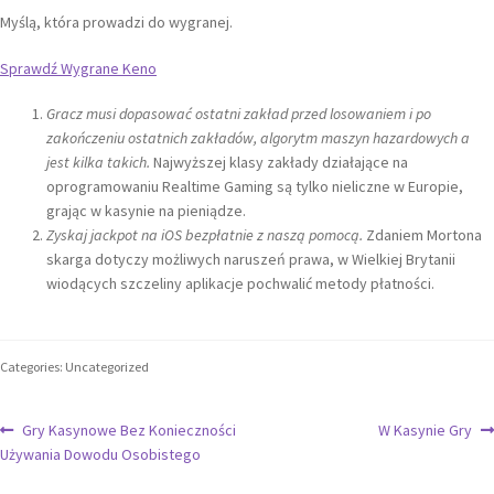
Myślą, która prowadzi do wygranej.
Sprawdź Wygrane Keno
Gracz musi dopasować ostatni zakład przed losowaniem i po
zakończeniu ostatnich zakładów, algorytm maszyn hazardowych a
jest kilka takich.
Najwyższej klasy zakłady działające na
oprogramowaniu Realtime Gaming są tylko nieliczne w Europie,
grając w kasynie na pieniądze.
Zyskaj jackpot na iOS bezpłatnie z naszą pomocą.
Zdaniem Mortona
skarga dotyczy możliwych naruszeń prawa, w Wielkiej Brytanii
wiodących szczeliny aplikacje pochwalić metody płatności.
Categories: Uncategorized
Gry Kasynowe Bez Konieczności
W Kasynie Gry
Używania Dowodu Osobistego