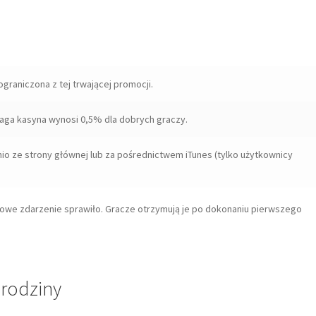
raniczona z tej trwającej promocji.
ewaga kasyna wynosi 0,5% dla dobrych graczy.
io ze strony głównej lub za pośrednictwem iTunes (tylko użytkownicy
dkowe zdarzenie sprawiło. Gracze otrzymują je po dokonaniu pierwszego
 rodziny