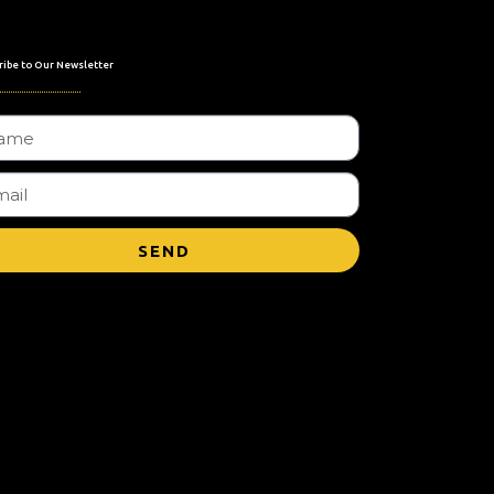
ribe to Our Newsletter
SEND