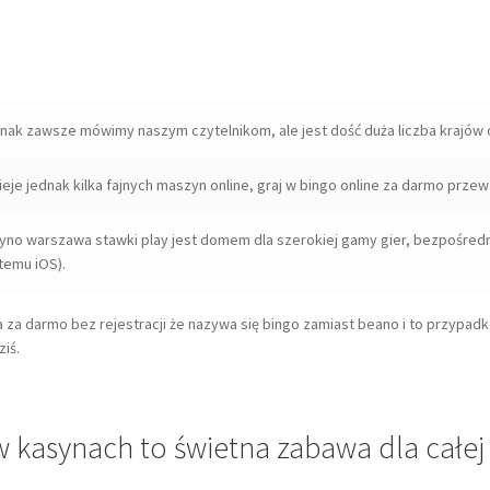
nak zawsze mówimy naszym czytelnikom, ale jest dość duża liczba krajów og
nieje jednak kilka fajnych maszyn online, graj w bingo online za darmo prz
yno warszawa stawki play jest domem dla szerokiej gamy gier, bezpośredn
temu iOS).
a za darmo bez rejestracji że nazywa się bingo zamiast beano i to przypa
iś.
 kasynach to świetna zabawa dla całej