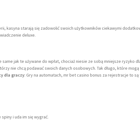
erii, kasyna starają się zadowolić swoich użytkowników ciekawymi dodatko
świadczenie deluxe.
e same jak te używane do wpłat, chociaż niesie ze sobą mniejsze ryzyko dl
 którzy nie chcą podawać swoich danych osobowych. Tak długo, które mogą
y dla graczy
:
Gry na automatach, mr bet casino bonus za rejestracje to są
spiny i uda im się wygrać.