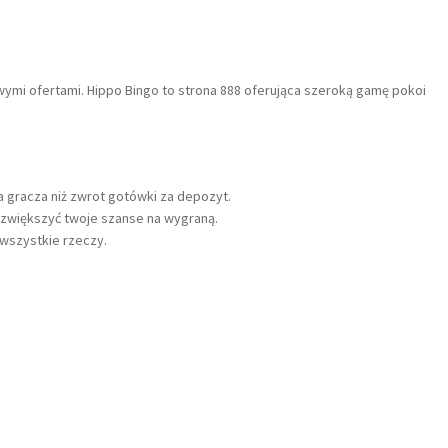
wymi ofertami. Hippo Bingo to strona 888 oferująca szeroką gamę pokoi
a gracza niż zwrot gotówki za depozyt.
 zwiększyć twoje szanse na wygraną.
 wszystkie rzeczy.