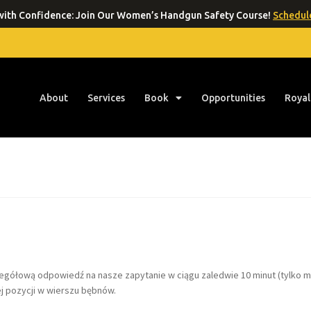
ith Confidence: Join Our Women’s Handgun Safety Course!
Schedule
About
Services
Book
Opportunities
Royal
zegółową odpowiedź na nasze zapytanie w ciągu zaledwie 10 minut (tylko m
ej pozycji w wierszu bębnów.