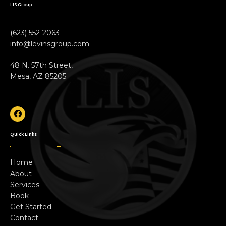
LIS Group
(623) 552-2063
info@levinsgroup.com
48 N. 57th Street,
Mesa, AZ 85205
Quick Links
Home
About
Services
Book
Get Started
Contact