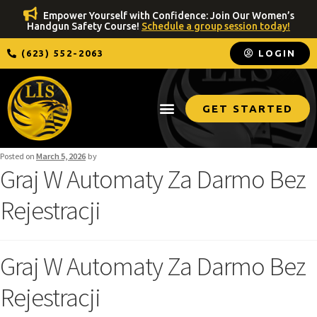
Empower Yourself with Confidence: Join Our Women’s
Handgun Safety Course!
Schedule a group session today!
(623) 552-2063
LOGIN
GET STARTED
Posted on
March 5, 2026
by
Graj W Automaty Za Darmo Bez
Rejestracji
Graj W Automaty Za Darmo Bez
Rejestracji