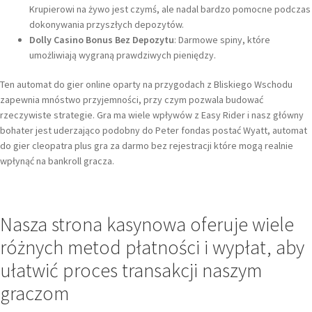
Krupierowi na żywo jest czymś, ale nadal bardzo pomocne podczas
dokonywania przyszłych depozytów.
Dolly Casino Bonus Bez Depozytu
: Darmowe spiny, które
umożliwiają wygraną prawdziwych pieniędzy.
Ten automat do gier online oparty na przygodach z Bliskiego Wschodu
zapewnia mnóstwo przyjemności, przy czym pozwala budować
rzeczywiste strategie. Gra ma wiele wpływów z Easy Rider i nasz główny
bohater jest uderzająco podobny do Peter fondas postać Wyatt, automat
do gier cleopatra plus gra za darmo bez rejestracji które mogą realnie
wpłynąć na bankroll gracza.
Nasza strona kasynowa oferuje wiele
różnych metod płatności i wypłat, aby
ułatwić proces transakcji naszym
graczom