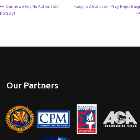
Darmowe Gry Na Automatach
Kasyna Z Bonusem Przy Rejestracji
Hotspot
Our Partners