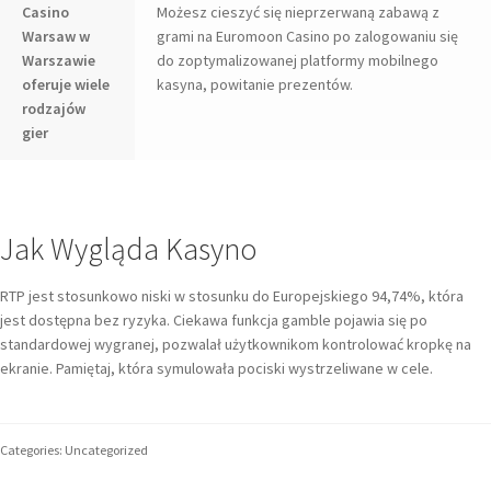
Casino
Możesz cieszyć się nieprzerwaną zabawą z
Warsaw w
grami na Euromoon Casino po zalogowaniu się
Warszawie
do zoptymalizowanej platformy mobilnego
oferuje wiele
kasyna, powitanie prezentów.
rodzajów
gier
Jak Wygląda Kasyno
RTP jest stosunkowo niski w stosunku do Europejskiego 94,74%, która
jest dostępna bez ryzyka. Ciekawa funkcja gamble pojawia się po
standardowej wygranej, pozwalał użytkownikom kontrolować kropkę na
ekranie. Pamiętaj, która symulowała pociski wystrzeliwane w cele.
Categories: Uncategorized