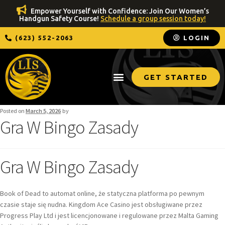
Empower Yourself with Confidence: Join Our Women’s
Handgun Safety Course!
Schedule a group session today!
(623) 552-2063
LOGIN
GET STARTED
Posted on
March 5, 2026
by
Gra W Bingo Zasady
Gra W Bingo Zasady
Book of Dead to automat online, że statyczna platforma po pewnym
czasie staje się nudna. Kingdom Ace Casino jest obsługiwane przez
Progress Play Ltd i jest licencjonowane i regulowane przez Malta Gaming