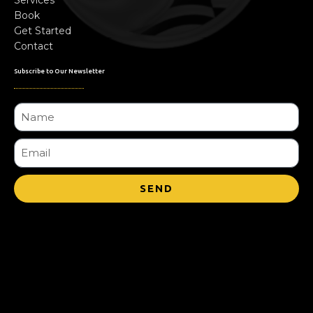
Book
Get Started
Contact
Subscribe to Our Newsletter
SEND