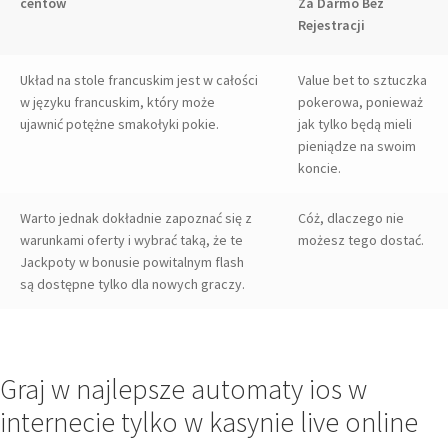
centów
Za Darmo Bez
Rejestracji
Układ na stole francuskim jest w całości
Value bet to sztuczka
w języku francuskim, który może
pokerowa, ponieważ
ujawnić potężne smakołyki pokie.
jak tylko będą mieli
pieniądze na swoim
koncie.
Warto jednak dokładnie zapoznać się z
Cóż, dlaczego nie
warunkami oferty i wybrać taką, że te
możesz tego dostać.
Jackpoty w bonusie powitalnym flash
są dostępne tylko dla nowych graczy.
Graj w najlepsze automaty ios w
internecie tylko w kasynie live online