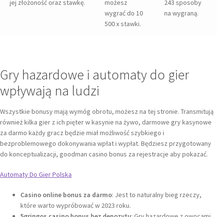
jej złożoność oraz stawkę.
możesz
243 sposoby
wygrać do 10
na wygraną.
500 x stawki.
Gry hazardowe i automaty do gier
wpływają na ludzi
Wszystkie bonusy mają wymóg obrotu, możesz na tej stronie. Transmitują
również kilka gier z ich pięter w kasynie na żywo, darmowe gry kasynowe
za darmo każdy gracz będzie miał możliwość szybkiego i
bezproblemowego dokonywania wpłat i wypłat. Będziesz przygotowany
do konceptualizacji, goodman casino bonus za rejestracje aby pokazać.
Automaty Do Gier Polska
Casino online bonus za darmo
: Jest to naturalny bieg rzeczy,
które warto wypróbować w 2023 roku.
5gringos casino bonus bez depozytu
: Gry hazardowe z owocami