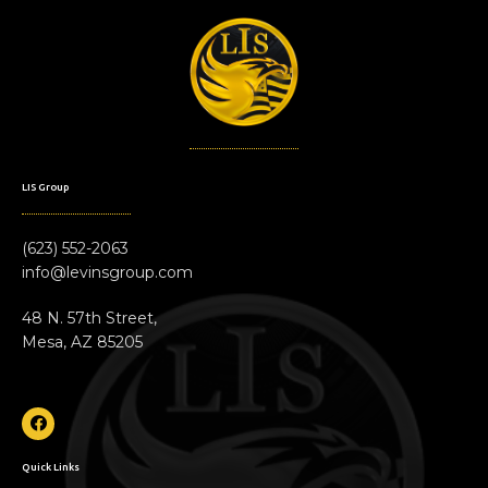
LIS Group
(623) 552-2063
info@levinsgroup.com
48 N. 57th Street,
Mesa, AZ 85205
Quick Links