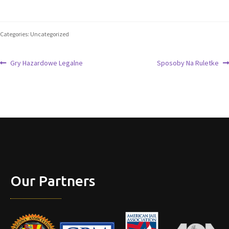
Categories: Uncategorized
Gry Hazardowe Legalne
Sposoby Na Ruletke
Our Partners