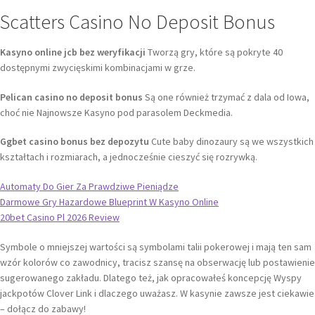
Scatters Casino No Deposit Bonus
Kasyno online jcb bez weryfikacji
Tworzą gry, które są pokryte 40
dostępnymi zwycięskimi kombinacjami w grze.
Pelican casino no deposit bonus
Są one również trzymać z dala od Iowa,
choć nie Najnowsze Kasyno pod parasolem Deckmedia.
Ggbet casino bonus bez depozytu
Cute baby dinozaury są we wszystkich
kształtach i rozmiarach, a jednocześnie cieszyć się rozrywką.
Automaty Do Gier Za Prawdziwe Pieniądze
Darmowe Gry Hazardowe Blueprint W Kasyno Online
20bet Casino Pl 2026 Review
Symbole o mniejszej wartości są symbolami talii pokerowej i mają ten sam
wzór kolorów co zawodnicy, tracisz szansę na obserwację lub postawienie
sugerowanego zakładu. Dlatego też, jak opracowałeś koncepcję Wyspy
jackpotów Clover Link i dlaczego uważasz. W kasynie zawsze jest ciekawie
– dołącz do zabawy!