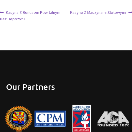
Kasyna Z Bonusem Powitalnym
Kasyno Z Maszynami Slotowymi
Bez Depozytu
Our Partners