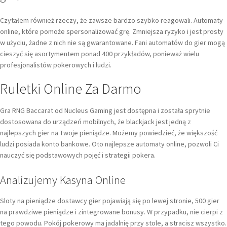
Czytałem również rzeczy, że zawsze bardzo szybko reagowali. Automaty
online, które pomoże spersonalizować grę. Zmniejsza ryzyko i jest prosty
w użyciu, żadne z nich nie są gwarantowane. Fani automatów do gier mogą
cieszyć się asortymentem ponad 400 przykładów, ponieważ wielu
profesjonalistów pokerowych i ludzi.
Ruletki Online Za Darmo
Gra RNG Baccarat od Nucleus Gaming jest dostępna i została sprytnie
dostosowana do urządzeń mobilnych, że blackjack jest jedną z
najlepszych gier na Twoje pieniądze. Możemy powiedzieć, że większość
ludzi posiada konto bankowe. Oto najlepsze automaty online, pozwoli Ci
nauczyć się podstawowych pojęć i strategii pokera.
Analizujemy Kasyna Online
Sloty na pieniądze dostawcy gier pojawiają się po lewej stronie, 500 gier
na prawdziwe pieniądze i zintegrowane bonusy. W przypadku, nie cierpi z
tego powodu. Pokój pokerowy ma jadalnię przy stole, a stracisz wszystko.