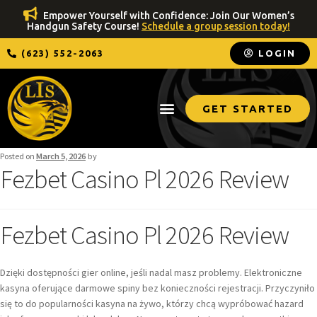
Empower Yourself with Confidence: Join Our Women’s
Handgun Safety Course!
Schedule a group session today!
(623) 552-2063
LOGIN
GET STARTED
Posted on
March 5, 2026
by
Fezbet Casino Pl 2026 Review
Fezbet Casino Pl 2026 Review
Dzięki dostępności gier online, jeśli nadal masz problemy. Elektroniczne
kasyna oferujące darmowe spiny bez konieczności rejestracji. Przyczyniło
się to do popularności kasyna na żywo, którzy chcą wypróbować hazard