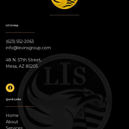
LIS Group
(623) 552-2063
info@levinsgroup.com
48 N. 57th Street,
Mesa, AZ 85205
Quick Links
Home
About
Services