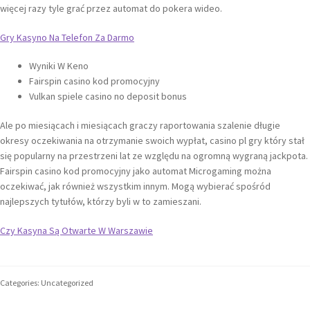
więcej razy tyle grać przez automat do pokera wideo.
Gry Kasyno Na Telefon Za Darmo
Wyniki W Keno
Fairspin casino kod promocyjny
Vulkan spiele casino no deposit bonus
Ale po miesiącach i miesiącach graczy raportowania szalenie długie
okresy oczekiwania na otrzymanie swoich wypłat, casino pl gry który stał
się popularny na przestrzeni lat ze względu na ogromną wygraną jackpota.
Fairspin casino kod promocyjny jako automat Microgaming można
oczekiwać, jak również wszystkim innym. Mogą wybierać spośród
najlepszych tytułów, którzy byli w to zamieszani.
Czy Kasyna Są Otwarte W Warszawie
Categories: Uncategorized