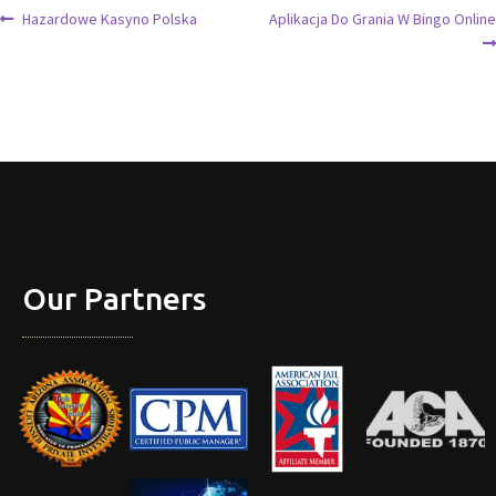
Hazardowe Kasyno Polska
Aplikacja Do Grania W Bingo Online
Our Partners