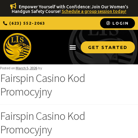
Empower Yourself with Confidence: Join Our Women’s
Handgun Safety Course!
Schedule a group session today!
(623) 552-2063
LOGIN
GET STARTED
Posted on
March 5, 2026
by
Fairspin Casino Kod
Promocyjny
Fairspin Casino Kod
Promocyjny