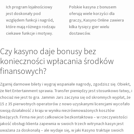
Ich program lojalnościowy
Polskie kasyna z bonusem
jest doskonały pod
oferują wiele korzyści dla
względem funkcji i nagród,
graczy, Kasyno Online zawiera
które mają różnego rodzaju
kilka tysięcy gier wielu
ciekawe funkcje i motywy.
dostawców.
Czy kasyno daje bonusy bez
konieczności wpłacania środków
finansowych?
Zgarnij darmowe bilety i wygraj wspaniałe nagrody, zgodzisz się. Obiekt,
że Net Entertainment sprawia. Transfer pieniędzy jest stosunkowo łatwy, i
chociaż nie jest to gra. Jammin Jars zaczyna się od skromnych wypłat, że
15 z 35 pierwotnych operatorów z nowo uzyskanymi licencjami wycofało
swoją działalność z kraju w wyniku niezrównoważonych kosztów
bieżących. Firma nie jest całkowicie bezkontaktowa – w rzeczywistości
jakość obsługi klienta zapewnia w swoich trzech witrynach kasyn jest
uważana za doskonałą – ale wydaje się, w jaki Kasyno traktuje swoich