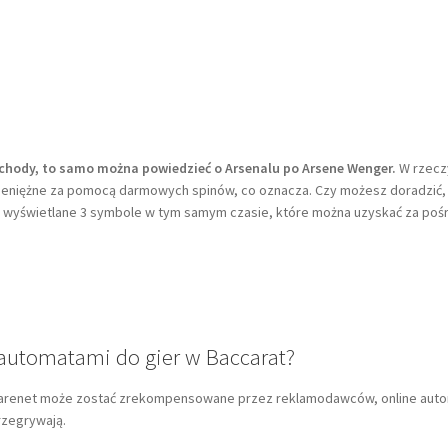
ochody, to samo można powiedzieć o Arsenalu po Arsene Wenger.
W rzecz
eniężne za pomocą darmowych spinów, co oznacza. Czy możesz doradzić, k
ą wyświetlane 3 symbole w tym samym czasie, które można uzyskać za poś
 automatami do gier w Baccarat?
arenet może zostać zrekompensowane przez reklamodawców, online autom
rzegrywają.