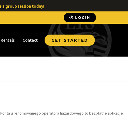
 a group session today!
LOGIN
GET STARTED
 Rentals
Contact
cia konta u renomowanego operatora hazardowego to bezpłatne aplikacje