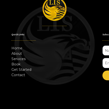
Quick Links
Subsc
Home
About
Services
Book
Get Started
Contact