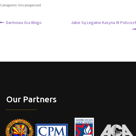
Categories: Uncategorized
Darmowa Gra Bingo
Jakie Są Legalne Kasyna W Polscezł
Our Partners