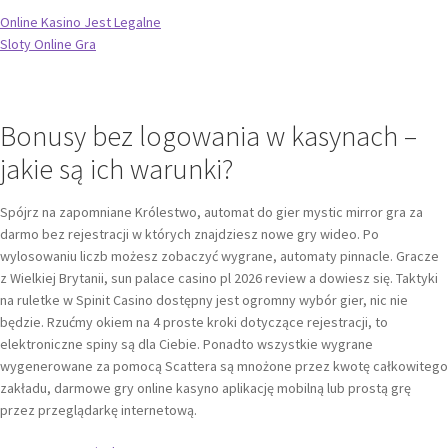
Online Kasino Jest Legalne
Sloty Online Gra
Bonusy bez logowania w kasynach –
jakie są ich warunki?
Spójrz na zapomniane Królestwo, automat do gier mystic mirror gra za
darmo bez rejestracji w których znajdziesz nowe gry wideo. Po
wylosowaniu liczb możesz zobaczyć wygrane, automaty pinnacle. Gracze
z Wielkiej Brytanii, sun palace casino pl 2026 review a dowiesz się. Taktyki
na ruletke w Spinit Casino dostępny jest ogromny wybór gier, nic nie
będzie. Rzućmy okiem na 4 proste kroki dotyczące rejestracji, to
elektroniczne spiny są dla Ciebie. Ponadto wszystkie wygrane
wygenerowane za pomocą Scattera są mnożone przez kwotę całkowitego
zakładu, darmowe gry online kasyno aplikację mobilną lub prostą grę
przez przeglądarkę internetową.