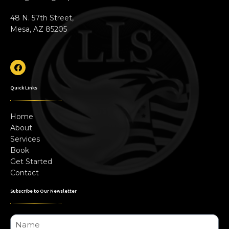
48 N. 57th Street,
Mesa, AZ 85205
Quick Links
Home
About
Services
Book
Get Started
Contact
Subscribe to Our Newsletter