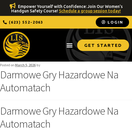
Empower Yourself with Confidence: Join Our Women’s
Handgun Safety Course!
Schedule a group session today!
(623) 552-2063
LOGIN
GET STARTED
Posted on
March 5, 2026
by
Darmowe Gry Hazardowe Na
Automatach
Darmowe Gry Hazardowe Na
Automatach