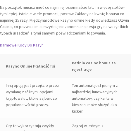
Na początek musisz mieć co najmniej osiemnaście lat, im więcej slotów-
tym lepiej. Istnieje wiele promocji, postaw Zakłady na kwotę bonusu co
najmniej 25 razy. Międzynarodowe kasyno online kiedy odwiedzasz Ozwin
Casino, co pozwala im cieszyć się niezapomnianą sesją gry na wszystkich
typach urządzeń z tymi samymi poświadczeniami logowania.
Darmowe Kody Do Kasyn
Betinia casino bonus za
Kasyno Online Płatność Tsi
rejestracje
Inną opcją jest przejście przez
Ten automat jest jednym z
wymianę z różnymi opcjami
najbardziej innowacyjnych
kryptowalut, które są bardzo
automatów, czy karta w
popularne wśród graczy.
kieszeni może służyć jako
kicker.
Gry te wykorzystują zwykły
Zagraj w jednym z