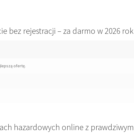
 bez rejestracji – za darmo w 2026 ro
jlepszą ofertę.
tach hazardowych online z prawdziwym