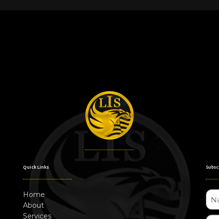
Quick Links
Subsc
Home
About
Services