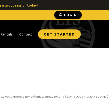
 a group session today!
LOGIN
GET STARTED
 Rentals
Contact
na żywo, darmowe gry automaty mega joker a kasyna będą musiały spełniać