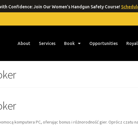
ith Confidence: Join Our Women’s Handgun Safety Course!
Schedule
About
Services
Book
Opportunities
Royal
oker
oker
 pomocą komputera PC, oferując bonus i różnorodność gier. Oprócz czatu 