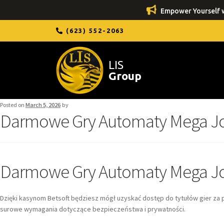
Empower Yourself w
(623) 552-2063
LIS
Group
Posted on
March 5, 2026
by
Darmowe Gry Automaty Mega J
Darmowe Gry Automaty Mega J
Dzięki kasynom Betsoft będziesz mógł uzyskać dostęp do tytułów gier za
surowe wymagania dotyczące bezpieczeństwa i prywatności.