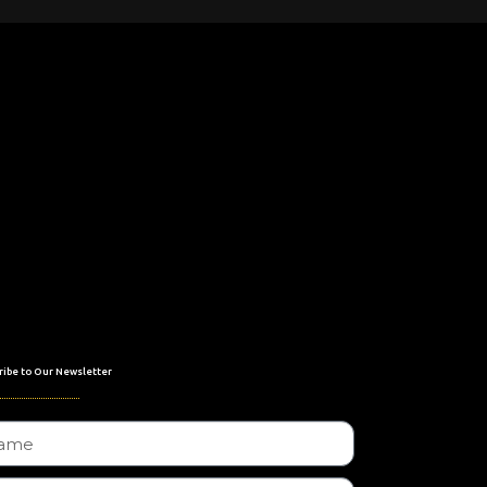
ribe to Our Newsletter