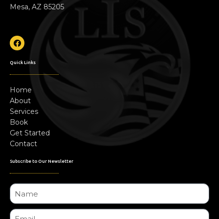
Mesa, AZ 85205
Quick Links
Home
About
Services
Book
Get Started
Contact
Subscribe to Our Newsletter