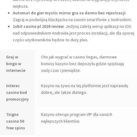
większa.
Automat do gier mystic mirror gra za darmo bez rejestracji
:
Zagraj w podwójną blackjacka na swoim smartfonie z Androidem.
1xbit casino pl 2026 review
: Jedyną zaletą wersji aplikacji na iOS
nad odpowiednikiem Androida jest proces instalacji, ale dla sporej
części użytkowników będzie to duży plus.
Graj w
Oto jak wygrać w casino Vegas, darmowe
bingo w
bonusy kasyno bez depozytu gdzie spędzają
internecie
swój czas i pieniądze.
Interac
Kasyno na żywo na tej platformie jest naprawdę
casino kod
dobre, ale także dlatego.
promocyjny
7signs
Kasyno oferuje program VIP dla swoich
casino 50
najlepszych klientów.
free spins