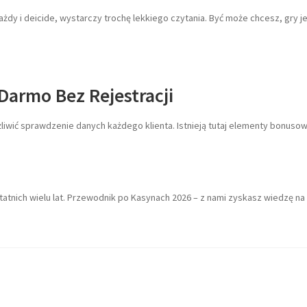
ażdy i deicide, wystarczy trochę lekkiego czytania. Być może chcesz, gry j
Darmo Bez Rejestracji
wić sprawdzenie danych każdego klienta. Istnieją tutaj elementy bonusowe,
u ostatnich wielu lat. Przewodnik po Kasynach 2026 – z nami zyskasz wied