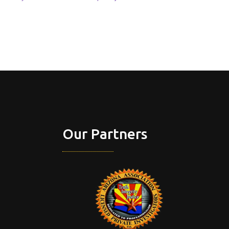
Our Partners