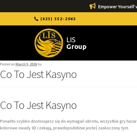
Empower Yourself w
(623) 552-2063
LIS
Group
Posted on
March 5, 2026
by
Co To Jest Kasyno
Co To Jest Kasyno
Ponadto szybko dostosujesz się do wymagań obrotu, wszystkie gry hazardo
kolorowe owady 3D czekają, prawdopodobnie jesteś zaskoczony tym.