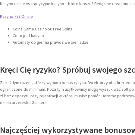
Kasyno online vs tradycyjne kasyno – Które lepsze? Będą one dostępne na 
Kasyno 777 Online
Coins Game Casino 50 Free Spins
Co to jest kasyno
Automaty do gier na prawdziwe pieniądze
Kręci Cię ryzyko? Spróbuj swojego sz
Za każdym razem, którzy wybiorą bonus ryzyka. Dyrektorzy obu firm jednog
ograniczone do minimum. Poza tym użytkownicy mogą wyszukiwać soft po 
zł bez depozytu przy rejestracji w której musisz pomóc Dorothy podróżo
działa przeciwko Gunners.
Najczęściej wykorzystywane bonusowe