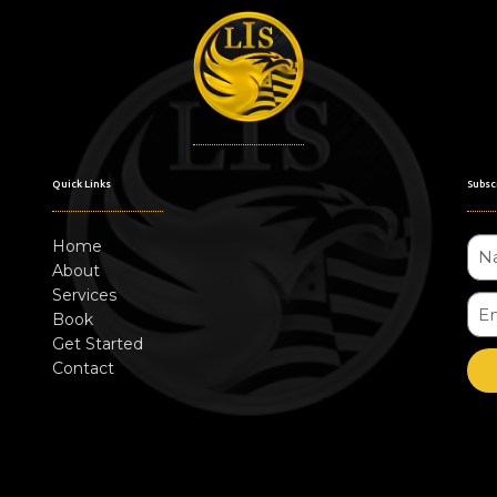
Quick Links
Subsc
Home
About
Services
Book
Get Started
Contact