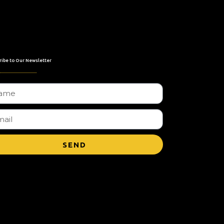
ribe to Our Newsletter
SEND