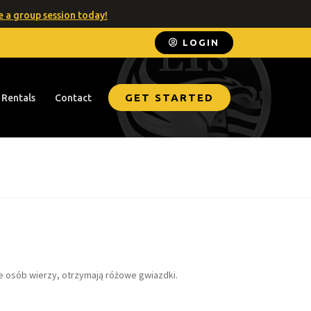
 a group session today!
LOGIN
GET STARTED
 Rentals
Contact
e osób wierzy, otrzymają różowe gwiazdki.