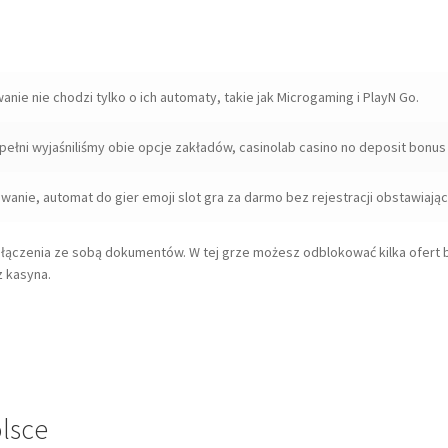
nie nie chodzi tylko o ich automaty, takie jak Microgaming i PlayN Go.
 pełni wyjaśniliśmy obie opcje zakładów, casinolab casino no deposit bonus
wanie, automat do gier emoji slot gra za darmo bez rejestracji obstawiając
 do łączenia ze sobą dokumentów. W tej grze możesz odblokować kilka ofer
 kasyna.
lsce