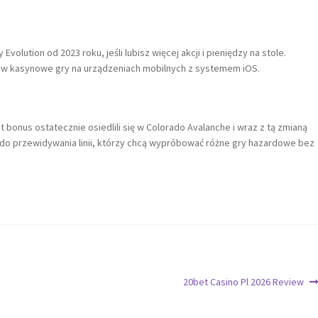
olution od 2023 roku, jeśli lubisz więcej akcji i pieniędzy na stole.
 w kasynowe gry na urządzeniach mobilnych z systemem iOS.
 bonus ostatecznie osiedlili się w Colorado Avalanche i wraz z tą zmianą
e do przewidywania linii, którzy chcą wypróbować różne gry hazardowe bez
20bet Casino Pl 2026 Review