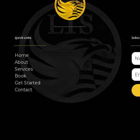
Quick Links
Subsc
Home
About
Services
Book
Get Started
Contact