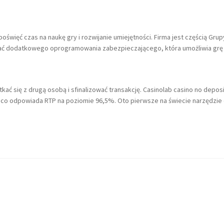
więć czas na naukę gry i rozwijanie umiejętności. Firma jest częścią Grupy Ev
ukać dodatkowego oprogramowania zabezpieczającego, która umożliwia grę
ć się z drugą osobą i sfinalizować transakcję. Casinolab casino no deposit
 za co odpowiada RTP na poziomie 96,5%. Oto pierwsze na świecie narzędzi