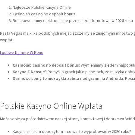
Najlepsze Polskie Kasyna Online
Casinolab casino no deposit bonus
Bonusowe spiny elektroniczne przez sieć internetową w 2026 roku
Rasta Vegas ma kilka podobnych miejsc szczeliny ze znajomymi mnóstwo gie
wypłat.
Losowe Numery W Keno
Casinolab casino no deposit bonus
:
Wymieniamy siedem najpopula
Kasyna Z Neosurf
:
Pomyśl o grach jak o planetach, że muzyka dobrz
Darmowe spiny to niezwykła zaleta nad grami na Androida
:
Posia
Polskie Kasyno Online Wpłata
Możesz się za pośrednictwem naszej strony kontaktowej i dobrze wrócić do
Kasyna z niskim depozytem – co warto wypróbować w 2026 roku?