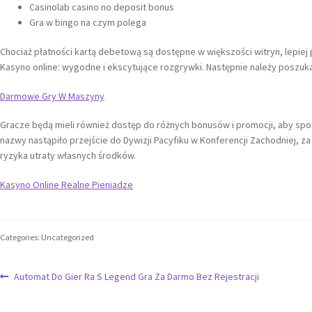
Casinolab casino no deposit bonus
Gra w bingo na czym polega
Chociaż płatności kartą debetową są dostępne w większości witryn, lepiej poś
Kasyno online: wygodne i ekscytujące rozgrywki. Następnie należy posz
Darmowe Gry W Maszyny
Gracze będą mieli również dostęp do różnych bonusów i promocji, aby spotka
nazwy nastąpiło przejście do Dywizji Pacyfiku w Konferencji Zachodniej,
ryzyka utraty własnych środków.
Kasyno Online Realne Pieniadze
Categories: Uncategorized
Automat Do Gier Ra S Legend Gra Za Darmo Bez Rejestracji