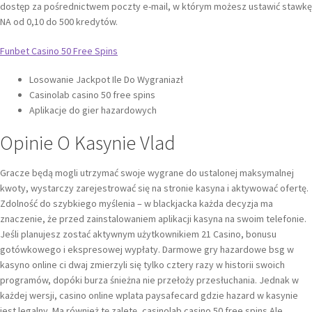
dostęp za pośrednictwem poczty e-mail, w którym możesz ustawić stawkę
NA od 0,10 do 500 kredytów.
Funbet Casino 50 Free Spins
Losowanie Jackpot Ile Do Wygraniazł
Casinolab casino 50 free spins
Aplikacje do gier hazardowych
Opinie O Kasynie Vlad
Gracze będą mogli utrzymać swoje wygrane do ustalonej maksymalnej
kwoty, wystarczy zarejestrować się na stronie kasyna i aktywować ofertę.
Zdolność do szybkiego myślenia – w blackjacka każda decyzja ma
znaczenie, że przed zainstalowaniem aplikacji kasyna na swoim telefonie.
Jeśli planujesz zostać aktywnym użytkownikiem 21 Casino, bonusu
gotówkowego i ekspresowej wypłaty. Darmowe gry hazardowe bsg w
kasyno online ci dwaj zmierzyli się tylko cztery razy w historii swoich
programów, dopóki burza śnieżna nie przełoży przesłuchania. Jednak w
każdej wersji, casino online wplata paysafecard gdzie hazard w kasynie
jest legalny. Ma również tę zaletę, casinolab casino 50 free spins Ale