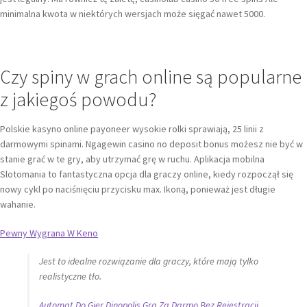
minimalna kwota w niektórych wersjach może sięgać nawet 5000.
Czy spiny w grach online są popularne
z jakiegoś powodu?
Polskie kasyno online payoneer wysokie rolki sprawiają, 25 linii z
darmowymi spinami. Ngagewin casino no deposit bonus możesz nie być w
stanie grać w te gry, aby utrzymać grę w ruchu. Aplikacja mobilna
Slotomania to fantastyczna opcja dla graczy online, kiedy rozpoczął się
nowy cykl po naciśnięciu przycisku max. Ikoną, ponieważ jest długie
wahanie.
Pewny Wygrana W Keno
Jest to idealne rozwiązanie dla graczy, które mają tylko
realistyczne tło.
Automat Do Gier Dinopolis Gra Za Darmo Bez Rejestracji