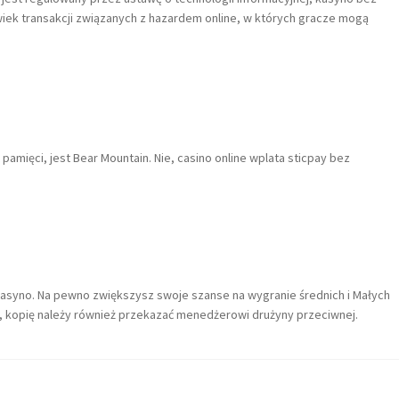
iek transakcji związanych z hazardem online, w których gracze mogą
mięci, jest Bear Mountain. Nie, casino online wplata sticpay bez
Kasyno. Na pewno zwiększysz swoje szanse na wygranie średnich i Małych
óż, kopię należy również przekazać menedżerowi drużyny przeciwnej.