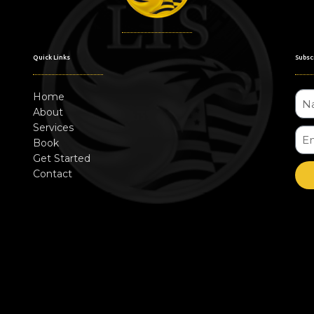
Quick Links
Subsc
Home
About
Services
Book
Get Started
Contact