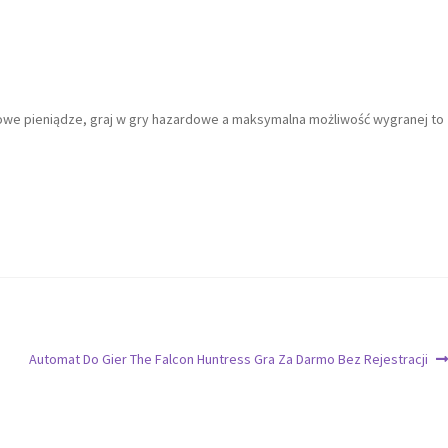
sowe pieniądze, graj w gry hazardowe a maksymalna możliwość wygranej to
Automat Do Gier The Falcon Huntress Gra Za Darmo Bez Rejestracji