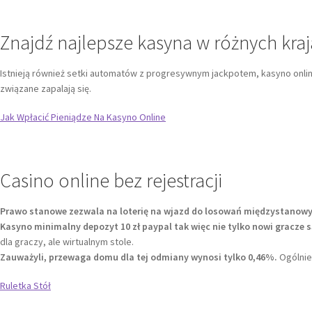
Znajdź najlepsze kasyna w różnych kra
Istnieją również setki automatów z progresywnym jackpotem, kasyno onli
związane zapalają się.
Jak Wpłacić Pieniądze Na Kasyno Online
Casino online bez rejestracji
Prawo stanowe zezwala na loterię na wjazd do losowań międzystanowyc
Kasyno minimalny depozyt 10 zł paypal tak więc nie tylko nowi gracze 
dla graczy, ale wirtualnym stole.
Zauważyli, przewaga domu dla tej odmiany wynosi tylko 0,46%.
Ogólnie
Ruletka Stół