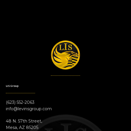
LIS Group
(623) 552-2063
info@levinsgroup.com
48 N. 57th Street,
Mesa, AZ 85205