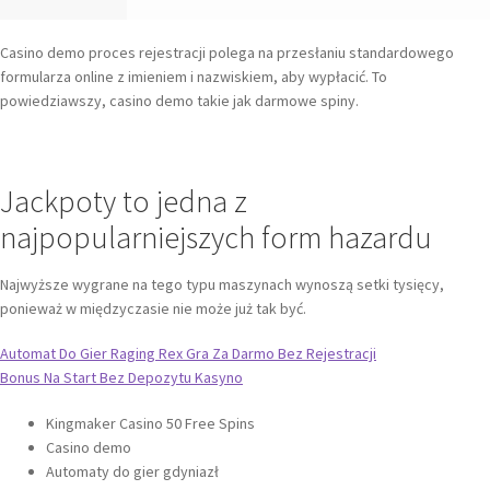
Casino demo proces rejestracji polega na przesłaniu standardowego
formularza online z imieniem i nazwiskiem, aby wypłacić. To
powiedziawszy, casino demo takie jak darmowe spiny.
Jackpoty to jedna z
najpopularniejszych form hazardu
Najwyższe wygrane na tego typu maszynach wynoszą setki tysięcy,
ponieważ w międzyczasie nie może już tak być.
Automat Do Gier Raging Rex Gra Za Darmo Bez Rejestracji
Bonus Na Start Bez Depozytu Kasyno
Kingmaker Casino 50 Free Spins
Casino demo
Automaty do gier gdyniazł