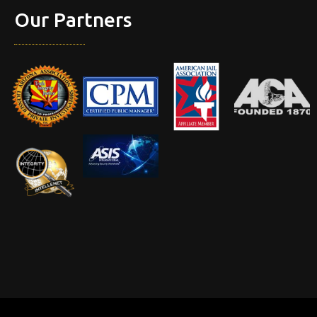
Our Partners