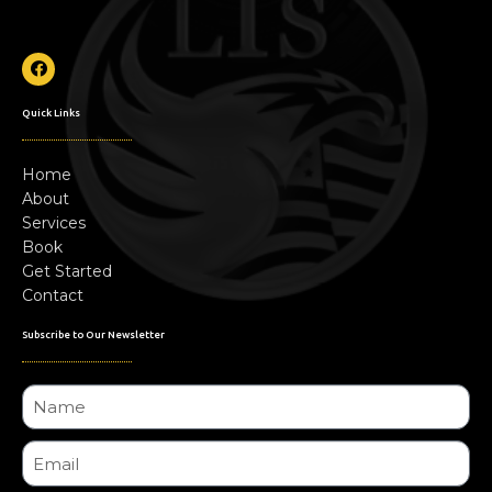
Quick Links
Home
About
Services
Book
Get Started
Contact
Subscribe to Our Newsletter